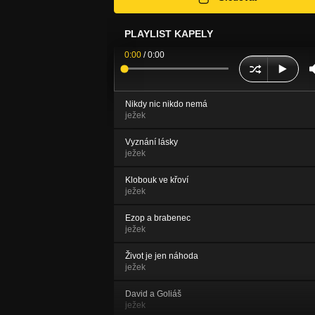
PLAYLIST KAPELY
0:00
/
0:00
Nikdy nic nikdo nemá
ježek
Vyznání lásky
ježek
Klobouk ve křoví
ježek
Ezop a brabenec
ježek
Život je jen náhoda
ježek
David a Goliáš
ježek