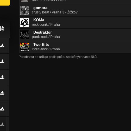
rock-crossover
/
Praha
gomora
crust
/
beat / Praha 3 - Žižkov
KOMa
rock-punk
/
Praha
Destraktor
punk-rock
/
Praha
Two Bits
indie-rock
/
Praha
Podobnost se určuje podle počtu společných fanoušků.