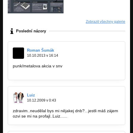
Zobrazit všechny galerie
Poslední názory
Roman Šumák
10.10.2013 v 16:14
punk/metalova akcia v snv
https://www.facebook.com/events/3696812…
Luiz
10.12.2009 v 0:43
zdravim..neudělal bys mi nějakej dnb?...jestli máš zájem
ozvi se mi na profajl..Luiz......