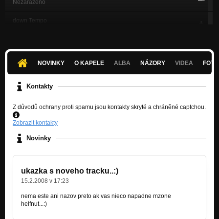
Nezařazeno
down Tempo
Nezařazeno
sweet
Nezařazeno
NOVINKY
O KAPELE
ALBA
NÁZORY
VIDEA
FOTK
go
Nezařazeno
Kontakty
amazon
Z důvodů ochrany proti spamu jsou kontakty skryté a chráněné captchou.
Nezařazeno
Zobrazit kontakty
tranc
Nezařazeno
Novinky
fajne
Nezařazeno
ukazka s noveho tracku..:)
down2
15.2.2008 v 17:23
Nezařazeno
nema este ani nazov preto ak vas nieco napadne mzone
helfnut...:)
Vision
Nezařazeno