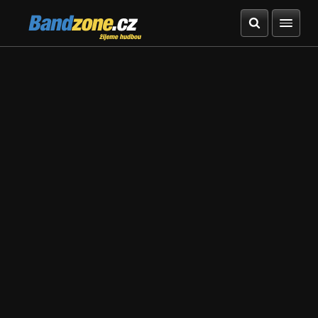
Bandzone.cz
žijeme hudbou