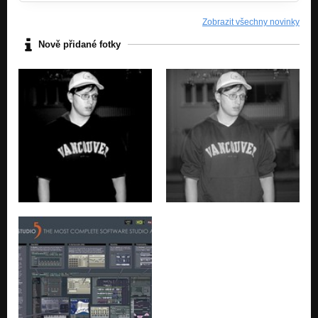
Gly
Zobrazit všechny novinky
Nezařazeno
Nově přidané fotky
wrz
Nezařazeno
bell ride
Nezařazeno
wee hee
Nezařazeno
beat box
Nezařazeno