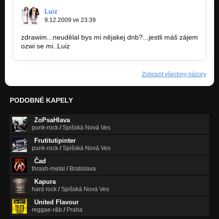
Luiz
9.12.2009 ve 23:39
zdrawim...neudělal bys mi nějakej dnb?...jestli máš zájem
ozwi se mi..Luiz
Zobrazit všechny názory
PODOBNÉ KAPELY
ZoPsaHlava
punk-rock
/
Spišská Nová Ves
Frutitutipinter
punk-rock
/
Spišská Nová Ves
Čad
thrash-metal
/
Bratislava
Kapura
hard rock
/
Spišská Nová Ves
United Flavour
reggae-r&b
/
Praha