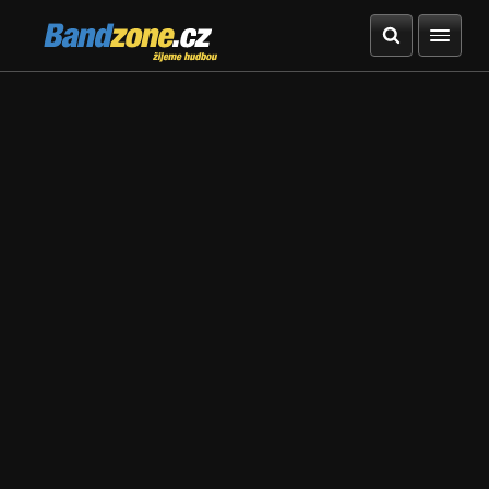
Bandzone.cz
žijeme hudbou