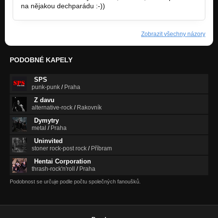
na nějakou dechparádu :-))
Zobrazit všechny názory
PODOBNÉ KAPELY
SPS
punk-punk
/
Praha
Z davu
alternative-rock
/
Rakovník
Dymytry
metal
/
Praha
Uninvited
stoner rock-post rock
/
Příbram
Hentai Corporation
thrash-rock'n'roll
/
Praha
Podobnost se určuje podle počtu společných fanoušků.