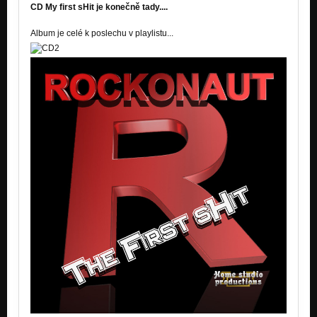
CD My first sHit je konečně tady....
9.Willage day's
Nezařazeno
Album je celé k poslechu v playlistu...
10.Caroline
Nezařazeno
11.1948
Nezařazeno
Prison Song Pracovni verze Radio Praha
Nezařazeno
Sonate for Susan - 2012
Nezařazeno
Automat - studio 2012
Nezařazeno
Dreamworld - Radio Praha
Nezařazeno
dream
Nezařazeno