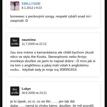
EMILLYSIDE
8.1.2012 v 9:23
boreeeec s peckovými songy..respekt rybáři snad mi i
zaspíváš :D
neumíme
Bez
profilu
11.7.2009 ve 22:12
čau sice máme s kamarádama ale chtěli bychom zkusit
něco ve stylu the Kooks, Stereophonic nebo Arctyc
monkeys doufám ze jsem to napsal dobre :-D mno jak si
na tom s angličtinou a jakej máš vstah k anglickému
rocku... kdyžtak tady je moje icq 308991816
Lukyn
Bez
profilu
30.6.2009 ve 23:21
je to týpek, co ví, co se líbí.........jen tak dál
dube........nemá to chybu kámo, doufám, že mě pozvěš