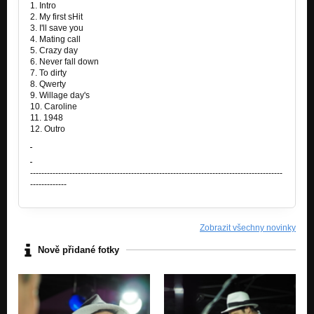
1. Intro
2. My first sHit
3. I'll save you
4. Mating call
5. Crazy day
6. Never fall down
7. To dirty
8. Qwerty
9. Willage day's
10. Caroline
11. 1948
12. Outro
------------------------------------------------------------------------------------------
-------------
Zobrazit všechny novinky
Nově přidané fotky