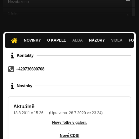
Nezařazeno
1.Intro
Nezařazeno
2.My first shit2
Nezařazeno
NOVINKY
O KAPELE
ALBA
NÁZORY
VIDEA
FOTK
3.I'll save you
Nezařazeno
Kontakty
4.Mating call
+420736600708
Nezařazeno
5.Crazy day
Novinky
Nezařazeno
6.Never fall down
Nezařazeno
Aktuálně
18.8.2011 v 15:26
(Upraveno:
28.7.2020 ve 23:24
)
7.To dirty
Nezařazeno
Novy fotky v galerii.
8.Qwerty
Nové CD!!!
Nezařazeno