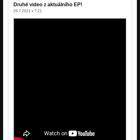
Druhé video z aktuálního EP!
Ramirez - Klan
26.7.2021 v 7:21
Nezařazeno