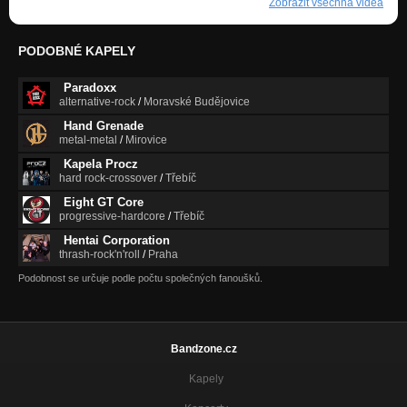
Zobrazit všechna videa
PODOBNÉ KAPELY
Paradoxx
alternative-rock
/
Moravské Budějovice
Hand Grenade
metal-metal
/
Mirovice
Kapela Procz
hard rock-crossover
/
Třebíč
Eight GT Core
progressive-hardcore
/
Třebíč
Hentai Corporation
thrash-rock'n'roll
/
Praha
Podobnost se určuje podle počtu společných fanoušků.
Bandzone.cz
Kapely