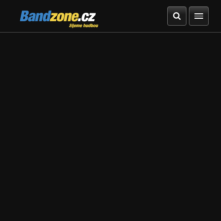
Bandzone.cz
žijeme hudbou