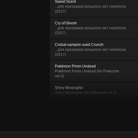
Sweet Scent
.​.​.​для призраков прошлого нет покебола
(2017)
Cry of Gloom
.​.​.​для призраков прошлого нет покебола
(2017)
Crobat​-​vampire used Crunch
.​.​.​для призраков прошлого нет покебола
(2017)
Pokémon Prism Undead
Pokémon Prism Undead (for Pokecore
vol.3)
Shiny MissingNo
Shiny MissingNo (for Pokecore vol.2)
I choose Pikachu
Yellow Glitch
Pewter Museum (Old Amber)
Yellow Glitch
Leftovers