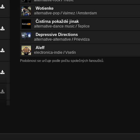
alternative-rock
/
Třebíč
Wotienke
alternative-pop
/
Valmez / Amsterdam
Čistírna pokaždé jinak
alternative-dance music
/
Teplice
Depressive Directions
alternative-alternative
/
Prievidza
Aleff
electronica-indie
/
Vsetín
Podobnost se určuje podle počtu společných fanoušků.