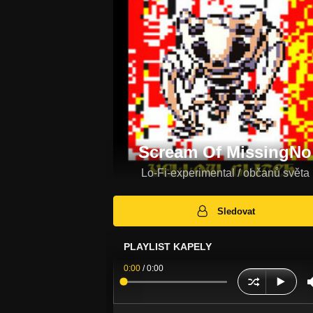
Scream Of MissingNo
Lo-Fi-experimental / občanů světa
Sledovat
PLAYLIST KAPELY
0:00
/
0:00