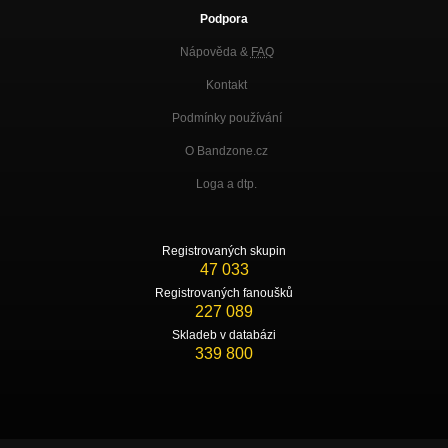
Podpora
Nápověda &
FAQ
Kontakt
Podmínky používání
O Bandzone.cz
Loga a dtp.
Registrovaných skupin
47 033
Registrovaných fanoušků
227 089
Skladeb v databázi
339 800