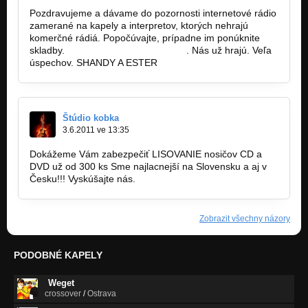
Pozdravujeme a dávame do pozornosti internetové rádio
zamerané na kapely a interpretov, ktorých nehrajú
komerčné rádiá. Popočúvajte, prípadne im ponúknite
skladby.
www.demomusicradio.com
. Nás už hrajú. Veľa
úspechov. SHANDY A ESTER
Štúdio kobka
3.6.2011 ve 13:35
Dokážeme Vám zabezpečiť LISOVANIE nosičov CD a
DVD už od 300 ks Sme najlacnejší na Slovensku a aj v
Česku!!! Vyskúšajte nás.
www.studiokobka.sk
Zobrazit všechny názory
PODOBNÉ KAPELY
Weget
crossover
/
Ostrava