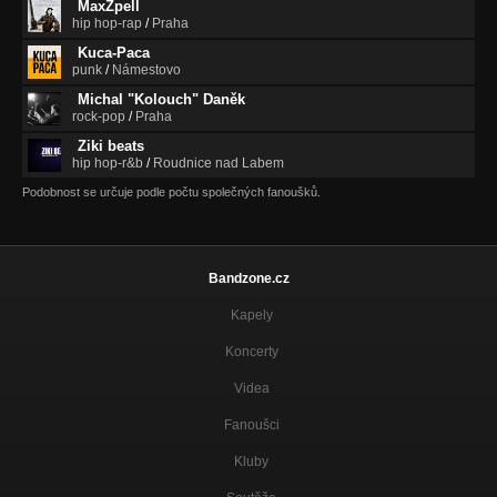
MaxZpell
hip hop-rap
/
Praha
Kuca-Paca
punk
/
Námestovo
Michal "Kolouch" Daněk
rock-pop
/
Praha
Ziki beats
hip hop-r&b
/
Roudnice nad Labem
Podobnost se určuje podle počtu společných fanoušků.
Bandzone.cz
Kapely
Koncerty
Videa
Fanoušci
Kluby