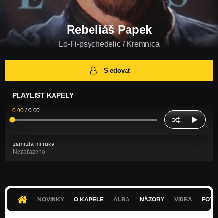
Rebeliáš Papek
Lo-Fi-psychedelic / Kremnica
Sledovat
PLAYLIST KAPELY
0:00
/
0:00
zamrzla mi ruka
Nezařazeno
NOVINKY
O KAPELE
ALBA
NÁZORY
VIDEA
FOTK