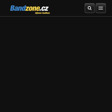
Bandzone.cz
žijeme hudbou