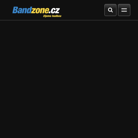
Bandzone.cz
žijeme hudbou