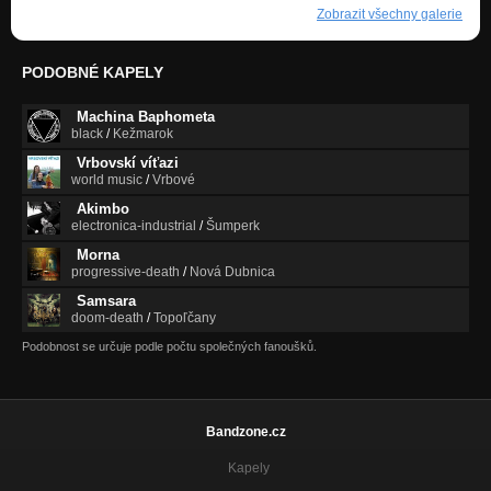
Zobrazit všechny galerie
PODOBNÉ KAPELY
Machina Baphometa
black
/
Kežmarok
Vrbovskí víťazi
world music
/
Vrbové
Akimbo
electronica-industrial
/
Šumperk
Morna
progressive-death
/
Nová Dubnica
Samsara
doom-death
/
Topoľčany
Podobnost se určuje podle počtu společných fanoušků.
Bandzone.cz
Kapely