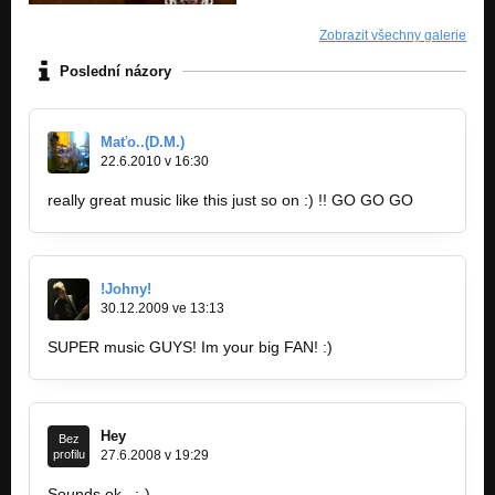
Zobrazit všechny galerie
Poslední názory
Maťo..(D.M.)
22.6.2010 v 16:30
really great music like this just so on :) !! GO GO GO
!Johny!
30.12.2009 ve 13:13
SUPER music GUYS! Im your big FAN! :)
Hey
Bez
profilu
27.6.2008 v 19:29
Sounds ok...:-)