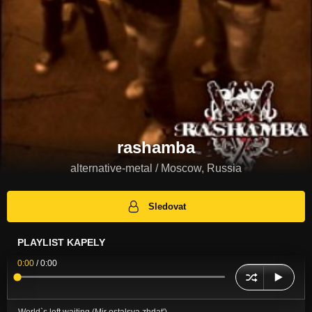
rashamba
alternative-metal / Moscow, Russia
Sledovat
PLAYLIST KAPELY
0:00
/
0:00
World`s left waiting (Mir ostalsya zhdat')