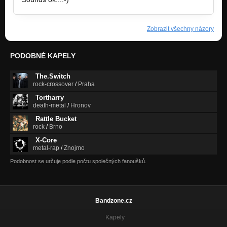
Zobrazit všechny názory
PODOBNÉ KAPELY
The.Switch
rock-crossover
/
Praha
Tortharry
death-metal
/
Hronov
Rattle Bucket
rock
/
Brno
X-Core
metal-rap
/
Znojmo
Podobnost se určuje podle počtu společných fanoušků.
Bandzone.cz
Kapely