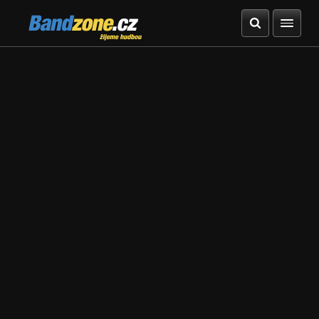
Bandzone.cz
žijeme hudbou