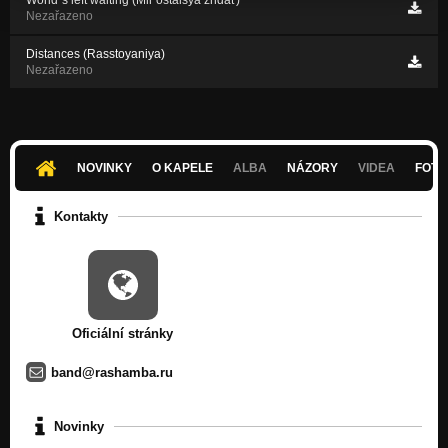
Nezařazeno
Distances (Rasstoyaniya)
Nezařazeno
NOVINKY
O KAPELE
ALBA
NÁZORY
VIDEA
FOTK
Kontakty
Oficiální stránky
band@rashamba.ru
Novinky