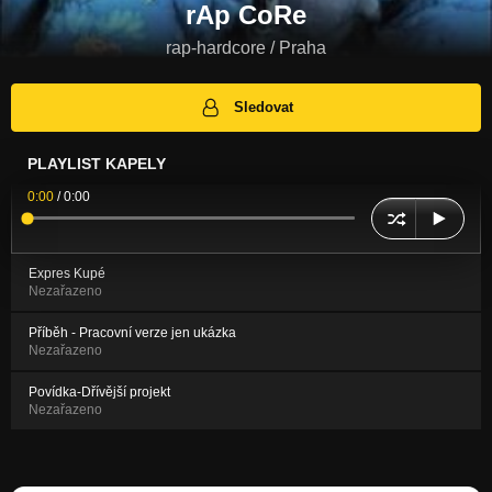
rAp CoRe
rap-hardcore / Praha
Sledovat
PLAYLIST KAPELY
0:00
/
0:00
Expres Kupé
Nezařazeno
Příběh - Pracovní verze jen ukázka
Nezařazeno
Povídka-Dřívější projekt
Nezařazeno