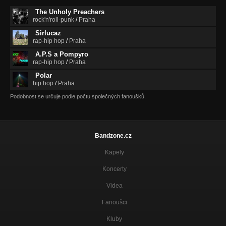
The Unholy Preachers
rock'n'roll-punk
/
Praha
Sirlucaz
rap-hip hop
/
Praha
A.P.S a Pompyro
rap-hip hop
/
Praha
Polar
hip hop
/
Praha
Podobnost se určuje podle počtu společných fanoušků.
Bandzone.cz
Kapely
Koncerty
Videa
Fanoušci
Kluby