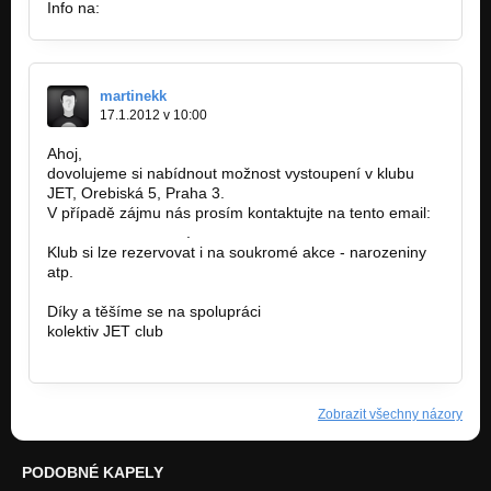
Info na:
http://freestylemondays.cz/.
martinekk
17.1.2012 v 10:00
Ahoj,
dovolujeme si nabídnout možnost vystoupení v klubu
JET, Orebiská 5, Praha 3.
V případě zájmu nás prosím kontaktujte na tento email:
jetclub@seznam.cz
.
Klub si lze rezervovat i na soukromé akce - narozeniny
atp.
Díky a těšíme se na spolupráci
kolektiv JET club
www.jetclub.cz
Zobrazit všechny názory
PODOBNÉ KAPELY