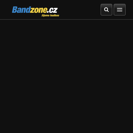
Bandzone.cz
žijeme hudbou