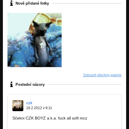
Nově přidané fotky
Zobrazit všechny galerie
Poslední názory
czk
16.2.2012 v 9:11
Sčekni CZK BOYZ a.k.a. fuck all soft mcz
http://soundcloud.com/foreign-tunes