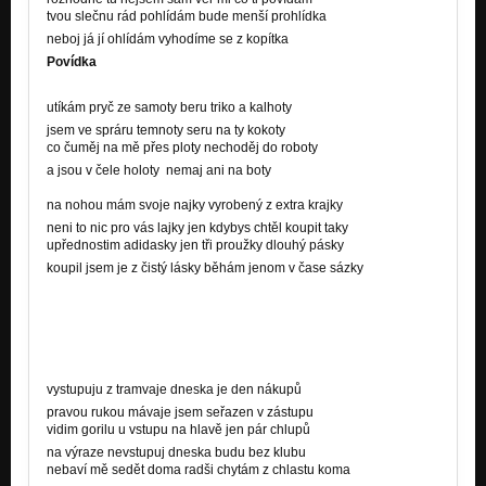
tvou slečnu rád pohlídám bude menší prohlídka
neboj já jí ohlídám vyhodíme se z kopítka
Povídka
utíkám pryč ze samoty beru triko a kalhoty
jsem ve spráru temnoty seru na ty kokoty
co čuměj na mě přes ploty nechoděj do roboty
a jsou v čele holoty nemaj ani na boty
na nohou mám svoje najky vyrobený z extra krajky
neni to nic pro vás lajky jen kdybys chtěl koupit taky
upřednostim adidasky jen tři proužky dlouhý pásky
koupil jsem je z čistý lásky běhám jenom v čase sázky
vystupuju z tramvaje dneska je den nákupů
pravou rukou mávaje jsem seřazen v zástupu
vidim gorilu u vstupu na hlavě jen pár chlupů
na výraze nevstupuj dneska budu bez klubu
nebaví mě sedět doma radši chytám z chlastu koma