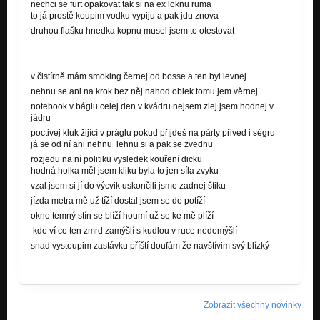
nechci se furt opakovat tak si na ex loknu ruma
to já prostě koupim vodku vypiju a pak jdu znova
druhou flašku hnedka kopnu musel jsem to otestovat
v čistírně mám smoking černej od bosse a ten byl levnej
nehnu se ani na krok bez něj nahod oblek tomu jem věrnej¨
notebook v báglu celej den v kvádru nejsem zlej jsem hodnej v
jádru
poctivej kluk žijící v práglu pokud příjdeš na párty přived i ségru
já se od ní ani nehnu lehnu si a pak se zvednu
rozjedu na ní politiku vysledek kouření dicku
hodná holka měl jsem kliku byla to jen síla zvyku
vzal jsem si jí do výcvik uskončili jsme zadnej štiku
jízda metra mě už tíží dostal jsem se do potíží
okno temný stín se blíží houmí už se ke mě plíží
kdo ví co ten zmrd zamýšlí s kudlou v ruce nedomýšlí
snad vystoupim zastávku příští doufám že navštívim svý blízký
Zobrazit všechny novinky