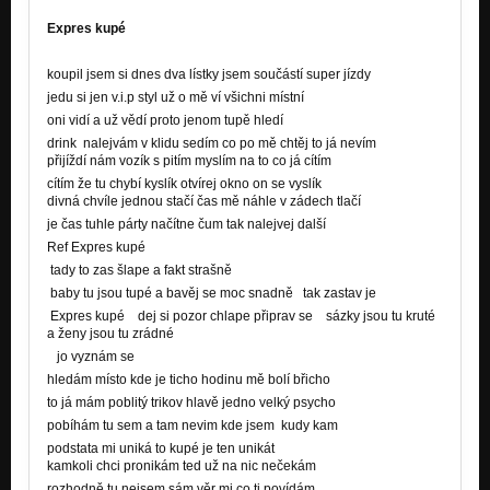
Expres kupé
koupil jsem si dnes dva lístky jsem součástí super jízdy
jedu si jen v.i.p styl už o mě ví všichni místní
oni vidí a už vědí proto jenom tupě hledí
drink nalejvám v klidu sedím co po mě chtěj to já nevím
přijíždí nám vozík s pitím myslím na to co já cítím
cítím že tu chybí kyslík otvírej okno on se vyslík
divná chvíle jednou stačí čas mě náhle v zádech tlačí
je čas tuhle párty načítne čum tak nalejvej další
Ref Expres kupé
tady to zas šlape a fakt strašně
baby tu jsou tupé a bavěj se moc snadně tak zastav je
Expres kupé dej si pozor chlape připrav se sázky jsou tu kruté
a ženy jsou tu zrádné
jo vyznám se
hledám místo kde je ticho hodinu mě bolí břicho
to já mám poblitý trikov hlavě jedno velký psycho
pobíhám tu sem a tam nevim kde jsem kudy kam
podstata mi uniká to kupé je ten unikát
kamkoli chci pronikám ted už na nic nečekám
rozhodně tu nejsem sám věr mi co ti povídám