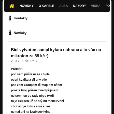
NOVINKY
O KAPELE
ALBA
NÁZORY
VIDEA
FOTK
Kontakty
Novinky
Bicí vytvořen sampl kytara nahrána a to vše na
mikrofon za 89 kč :)
23.3.2011 ve 22:37
PŘÍBĚH
pod sem přišla naše chvíle
oceň kvalitu a tři dny píle
pod zem zadupem tě majkem bítem
prostě tvojí přízen ihned příjmem
nejsem ten co tady něco tvrdí
to je zlej sen už po stý mi mobil zvoní
chci říct je to tu samá špína
nemaj ani na krabicoví vína