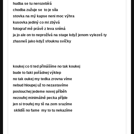
hudba se tu nerozebírá
chodba zužuje se to je síla
stovka na mý kapse neni moc výhra
kusovka jediný co mi zbývá
fotograf mě právě z leva snímá
ja jo ale on to neprožívá na stage když jenom vylezeš ty
zhasneš jako když sfouknu svíčky
koukej co ti ted přinášíme no tak koukej
bude to fakt pořádnej výklep
no tak oukej my tedka zrovna víme
nebud hloupej už to nezastavíme
poslouchej jedeme novej příběh
nezoufej minimálně pecka příjde
jen si troufej my tě na zem srazíme
sklidíš no fame my to tu nekazíme