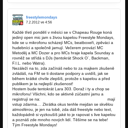
freestylemondays
7.2.2012 ve 4:56
Každé třetí pondělí v měsíci se v Chapeau Rouge koná
jediný open mic jam s živou kapelou Freestyle Mondays,
kde se u mikrofonu scházejí MCs, beatboxeři, zpěváci a
hudebníci a společně jamují. Večerem provází MC
Metoděj a MC Dozer a pro MCs hraje kapela Sounday a
rovněž se střídá s DJs (tentokrát Shock O´, Backman,
F.I.L. nebo Watra).
Nezáleží na to, zda začínáš nebo to za majkem zkušeně
zvládáš, na FM se ti dostane podpory a uvidíš, jak se
během krátké chvíle zlepšíš, protože s kapelou a před
publikem je ta nejlepší zkušenost!
Hostem bude tentokrát Lara 303. Doraž i ty a chop se
mikrofonu! Všichni, kdo se aktivně zúčastní jamu a
registrují se na:
http://freestylemondays.cz/fm-mcs…
mají
vstup zdarma.... Zkrátka okus tenhle mejdan se skvělou
atmosférou, je jen na tobě, zda dáš freestyle nebo text,
každopádně si vyzkoušíš jaké to je rapovat s live kapelou
a poznáš zde mnoho nových lidí. Těšíme se na tebe!
Tým Freestyle Mondays!