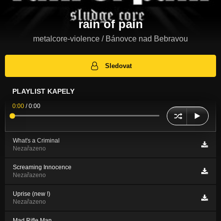
rain of pain
metalcore-violence / Bánovce nad Bebravou
Sledovat
PLAYLIST KAPELY
0:00
/
0:00
What's a Criminal
Nezařazeno
Screaming Innocence
Nezařazeno
Uprise (new !)
Nezařazeno
Mad Rifle Man