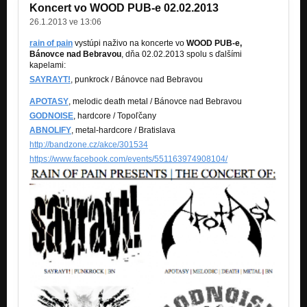
Koncert vo WOOD PUB-e 02.02.2013
26.1.2013 ve 13:06
rain of pain
vystúpi naživo na koncerte vo
WOOD PUB-e,
Bánovce nad Bebravou
, dňa 02.02.2013 spolu s ďalšími
kapelami:
SAYRAYT!
, punkrock / Bánovce nad Bebravou
APOTASY
, melodic death metal / Bánovce nad Bebravou
GODNOISE
, hardcore / Topoľčany
ABNOLIFY
, metal-hardcore / Bratislava
http://bandzone.cz/akce/301534
https://www.facebook.com/events/551163974908104/