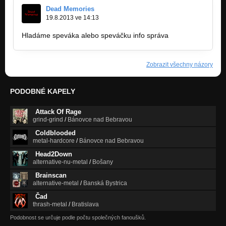
Dead Memories
19.8.2013 ve 14:13
Hladáme speváka alebo speváčku info správa
Zobrazit všechny názory
PODOBNÉ KAPELY
Attack Of Rage
grind-grind
/
Bánovce nad Bebravou
Coldblooded
metal-hardcore
/
Bánovce nad Bebravou
Head2Down
alternative-nu-metal
/
Bošany
Brainscan
alternative-metal
/
Banská Bystrica
Čad
thrash-metal
/
Bratislava
Podobnost se určuje podle počtu společných fanoušků.