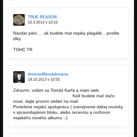
TRUE REASON
10.3.2014 v 10:10
Nazdar páni......ak budete mat nejaky plagátik....poslite
diky.
TOHC TR
thomas86metalmania
19.10.2013 v 10:55
Zdravím, volám sa Tomáš Karľa a mám web
www.metalmania-magazin.eu.
Keď budete mať dačo
nové, dajte prosím vedieť na mail:
kai99@azet.sk
Poriešime nejakú spoluprácu ( zverejnenie dakej novinky
v spravodajskom bloku, alebo recenziu a rozhovor
nejakého nového albumu :-)