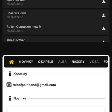
Nezařazeno
Shallow Grave
Nezařazeno
Rotten Corruption (new !)
Nezařazeno
Threat of War
Nezařazeno
Intro - rain of pain (new !)
Nezařazeno
NOVINKY
O KAPELE
ALBA
NÁZORY
VIDEA
FOTK
System Let You Down
Nezařazeno
Kontakty
rainofpainband@gmail.com
Novinky