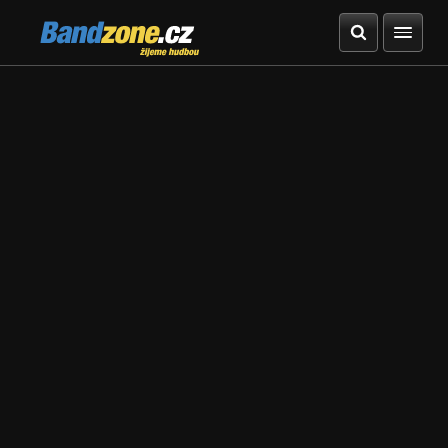
Bandzone.cz
žijeme hudbou