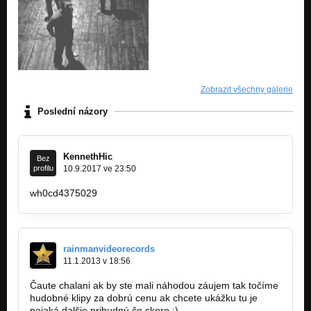
Zobrazit všechny galerie
Poslední názory
KennethHic
Bez
profilu
10.9.2017 ve 23:50
wh0cd4375029
rainmanvideorecords
11.1.2013 v 18:56
Čaute chalani ak by ste mali náhodou záujem tak točíme
hudobné klipy za dobrú cenu ak chcete ukážku tu je
nejaká dalšie pribudnú čo skoro :)