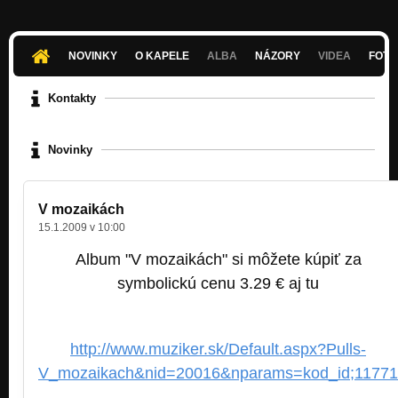
NOVINKY
O KAPELE
ALBA
NÁZORY
VIDEA
FOTK
Kontakty
Novinky
V mozaikách
15.1.2009 v 10:00
Album "V mozaikách" si môžete kúpiť za
symbolickú cenu 3.29 € aj tu
http://www.muziker.sk/Default.aspx?Pulls-
V_mozaikach&nid=20016&nparams=kod_id;11771