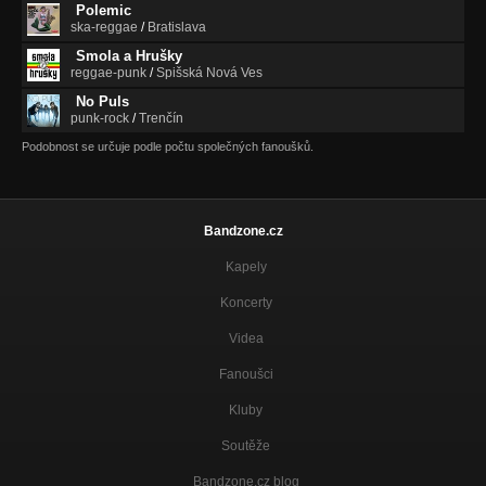
Polemic
ska-reggae
/
Bratislava
Smola a Hrušky
reggae-punk
/
Spišská Nová Ves
No Puls
punk-rock
/
Trenčín
Podobnost se určuje podle počtu společných fanoušků.
Bandzone.cz
Kapely
Koncerty
Videa
Fanoušci
Kluby
Soutěže
Bandzone.cz blog