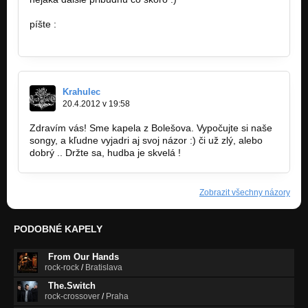
https://vimeo.com/57127462
píšte :
http://www.facebook.com/pages/Rainman…
Krahulec
20.4.2012 v 19:58
Zdravím vás! Sme kapela z Bolešova. Vypočujte si naše
songy, a kľudne vyjadri aj svoj názor :) či už zlý, alebo
dobrý .. Držte sa, hudba je skvelá !
Zobrazit všechny názory
PODOBNÉ KAPELY
From Our Hands
rock-rock
/
Bratislava
The.Switch
rock-crossover
/
Praha