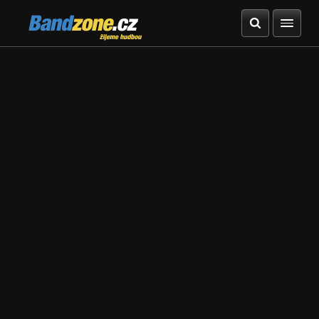
Bandzone.cz
žijeme hudbou