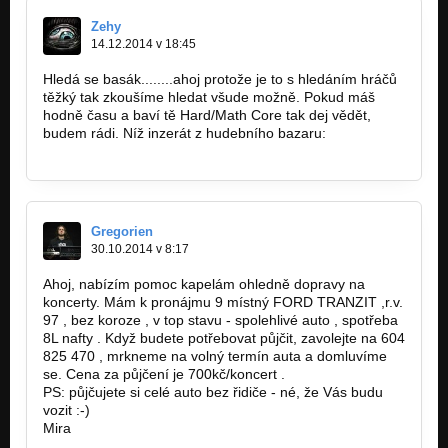
Zehy
14.12.2014 v 18:45
Hledá se basák........ahoj protože je to s hledáním hráčů
těžký tak zkoušíme hledat všude možně. Pokud máš
hodně času a baví tě Hard/Math Core tak dej vědět,
budem rádi. Níž inzerát z hudebního bazaru:
http://hudebnibazar.cz/inzerat.php?ID=8…
Gregorien
30.10.2014 v 8:17
Ahoj, nabízím pomoc kapelám ohledně dopravy na
koncerty. Mám k pronájmu 9 místný FORD TRANZIT ,r.v.
97 , bez koroze , v top stavu - spolehlivé auto , spotřeba
8L nafty . Když budete potřebovat půjčit, zavolejte na 604
825 470 , mrkneme na volný termín auta a domluvíme
se. Cena za půjčení je 700kč/koncert .
PS: půjčujete si celé auto bez řidiče - né, že Vás budu
vozit :-)
Mira