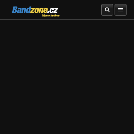
Bandzone.cz
žijeme hudbou