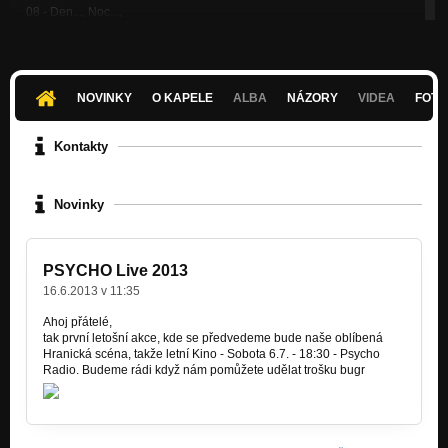
08 - Den..., Noc...,
Nezařazeno
09 - Lady špína
Nezařazeno
NOVINKY
O KAPELE
ALBA
NÁZORY
VIDEA
FOTK
10 - Obchodníci s deštěm
Nezařazeno
Kontakty
11 - EIWA
Nezařazeno
Novinky
Slyšte, slyšte pastuškové
Nezařazeno
PSYCHO Live 2013
16.6.2013 v 11:35
Ahoj přátelé,
tak první letošní akce, kde se předvedeme bude naše oblíbená
Hranická scéna, takže letní Kino - Sobota 6.7. - 18:30 - Psycho
Radio. Budeme rádi když nám pomůžete udělat trošku bugr