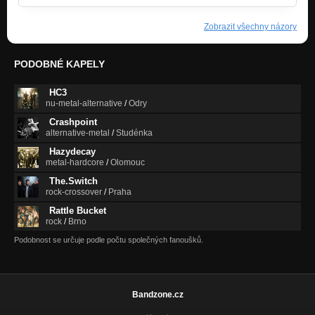
Zobrazit všechny názory
PODOBNÉ KAPELY
HC3
nu-metal-alternative
/
Odry
Crashpoint
alternative-metal
/
Studénka
Hazydecay
metal-hardcore
/
Olomouc
The.Switch
rock-crossover
/
Praha
Rattle Bucket
rock
/
Brno
Podobnost se určuje podle počtu společných fanoušků.
Bandzone.cz