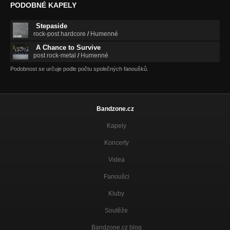
PODOBNÉ KAPELY
Stepaside
rock-post hardcore
/
Humenné
A Chance to Survive
post rock-metal
/
Humenné
Podobnost se určuje podle počtu společných fanoušků.
Bandzone.cz
Kapely
Koncerty
Videa
Fanoušci
Kluby
Soutěže
Bandzone.cz blog