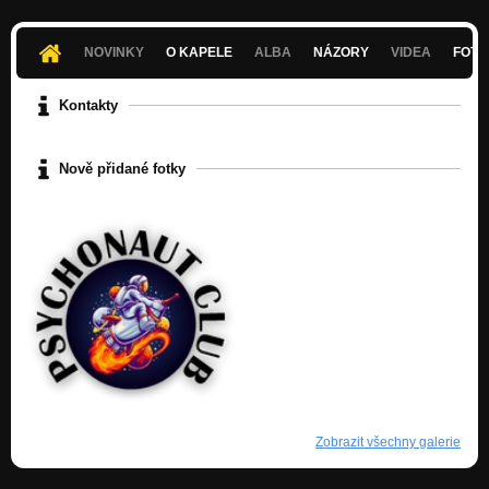
NOVINKY
O KAPELE
ALBA
NÁZORY
VIDEA
FOTK
Kontakty
Nově přidané fotky
Zobrazit všechny galerie