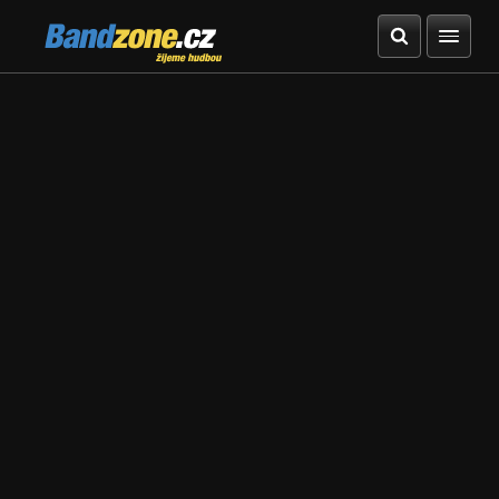
Bandzone.cz
žijeme hudbou