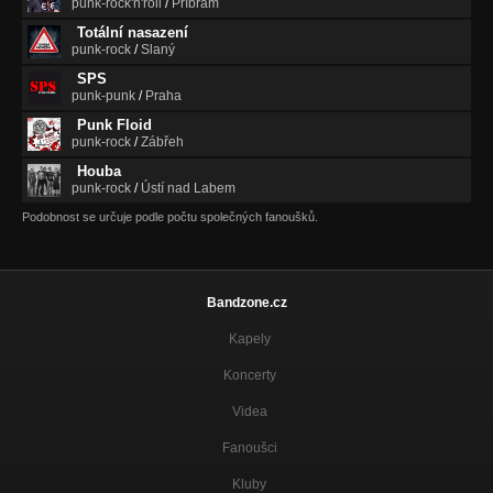
punk-rock'n'roll
/
Příbram
Totální nasazení
punk-rock
/
Slaný
SPS
punk-punk
/
Praha
Punk Floid
punk-rock
/
Zábřeh
Houba
punk-rock
/
Ústí nad Labem
Podobnost se určuje podle počtu společných fanoušků.
Bandzone.cz
Kapely
Koncerty
Videa
Fanoušci
Kluby