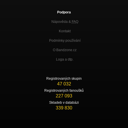
Podpora
Nápověda &
FAQ
Kontakt
Podmínky používání
O Bandzone.cz
Loga a dtp.
Registrovaných skupin
47 032
Registrovaných fanoušků
227 093
Skladeb v databázi
339 830