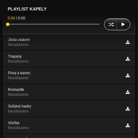
PLAYLIST KAPELY
0:00
/
0:00
Jízda vlakem
Nezařazeno
Trapasy
Nezařazeno
Pivoj a kanec
Nezařazeno
Romantik
Nezařazeno
Svůdný hadry
Nezařazeno
Vločka
Nezařazeno