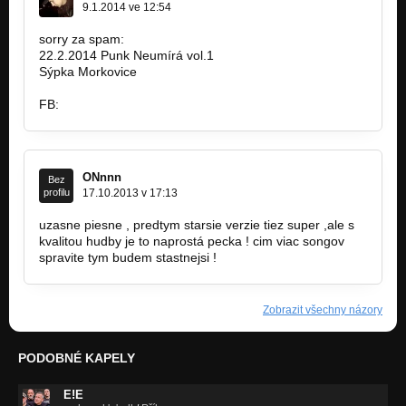
9.1.2014 ve 12:54
sorry za spam:
22.2.2014 Punk Neumírá vol.1
Sýpka Morkovice
http://bandzone.cz/akce/329645
FB:
https://www.facebook.com/events/1397990…
ONnnn
Bez
profilu
17.10.2013 v 17:13
uzasne piesne , predtym starsie verzie tiez super ,ale s
kvalitou hudby je to naprostá pecka ! cim viac songov
spravite tym budem stastnejsi !
Zobrazit všechny názory
PODOBNÉ KAPELY
E!E