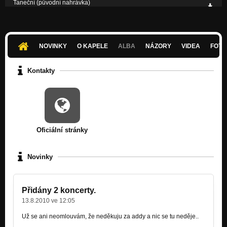
Taneční (původní nahrávka)
Nezařazeno
Feťačka(původní nahrávka)
Nezařazeno
NOVINKY
O KAPELE
ALBA
NÁZORY
VIDEA
FOTK
Kontakty
Oficiální stránky
Novinky
Přidány 2 koncerty.
13.8.2010 ve 12:05
Už se ani neomlouvám, že neděkuju za addy a nic se tu neděje..