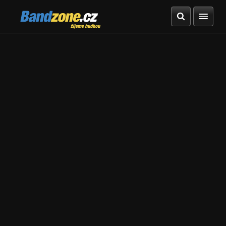
Bandzone.cz
žijeme hudbou