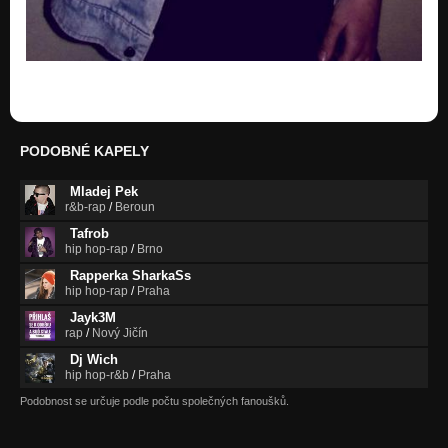
PODOBNÉ KAPELY
Mladej Pek
r&b-rap
/
Beroun
Tafrob
hip hop-rap
/
Brno
Rapperka SharkaSs
hip hop-rap
/
Praha
Jayk3M
rap
/
Nový Jičín
Dj Wich
hip hop-r&b
/
Praha
Podobnost se určuje podle počtu společných fanoušků.