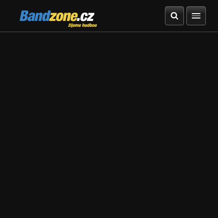
Bandzone.cz
žijeme hudbou