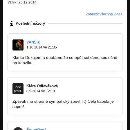
Vznik: 23.12.2014
Zobrazit všechna videa
Poslední názory
VANSik
1.10.2014 ve 21:35
Klárko Dekujem a doufáme že se opět setkáme společně
na konzíku.
Klára Odleváková
Bez
profilu
8.9.2014 ve 12:10
Zpěvák má strašně sympatický zpěv!!! :) Celá kapela je
super!
ŠpuntQaně