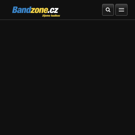
Bandzone.cz
žijeme hudbou