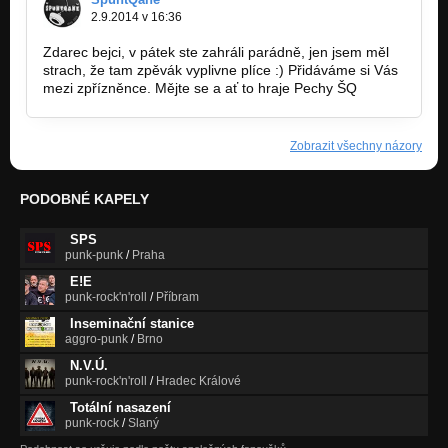
2.9.2014 v 16:36
Zdarec bejci, v pátek ste zahráli parádně, jen jsem měl
strach, že tam zpěvák vyplivne plíce :) Přidáváme si Vás
mezi zpřízněnce. Mějte se a ať to hraje Pechy ŠQ
Zobrazit všechny názory
PODOBNÉ KAPELY
SPS
punk-punk
/
Praha
E!E
punk-rock'n'roll
/
Příbram
Inseminační stanice
aggro-punk
/
Brno
N.V.Ú.
punk-rock'n'roll
/
Hradec Králové
Totální nasazení
punk-rock
/
Slaný