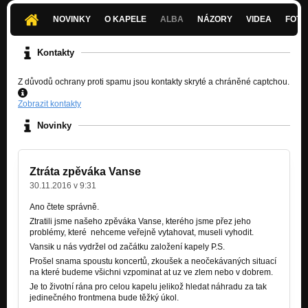
Nezařazeno
NOVINKY
O KAPELE
ALBA
NÁZORY
VIDEA
FOTK
08 Holý hlavy / DIY Demo 2013
Nezařazeno
Kontakty
Z důvodů ochrany proti spamu jsou kontakty skryté a chráněné captchou.
Zobrazit kontakty
Novinky
Ztráta zpěváka Vanse
30.11.2016 v 9:31
Ano čtete správně.
Ztratili jsme našeho zpěváka Vanse, kterého jsme přez jeho
problémy, které nehceme veřejně vytahovat, museli vyhodit.
Vansik u nás vydržel od začátku založení kapely P.S.
Prošel snama spoustu koncertů, zkoušek a neočekávaných situací
na které budeme všichni vzpominat at uz ve zlem nebo v dobrem.
Je to životní rána pro celou kapelu jelikož hledat náhradu za tak
jedinečného frontmena bude těžký úkol.