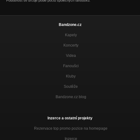
Podobnost se určuje podle počtu společných fanoušků.
Bandzone.cz
Kapely
Koncerty
Videa
Fanoušci
Kluby
Soutěže
Bandzone.cz blog
Inzerce a ostatní projekty
Rezervace top promo pozice na homepage
Inzerce