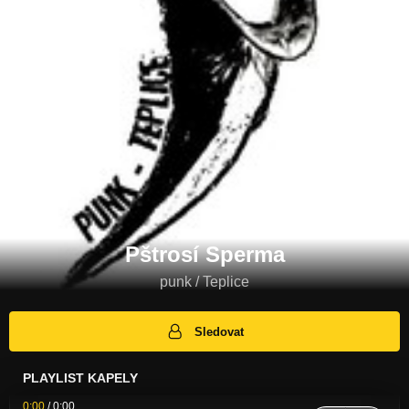
Pštrosí Sperma
punk / Teplice
Sledovat
PLAYLIST KAPELY
0:00
/
0:00