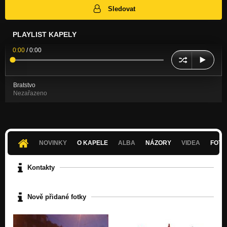
Sledovat
PLAYLIST KAPELY
0:00
/
0:00
Bratstvo
Nezařazeno
NOVINKY
O KAPELE
ALBA
NÁZORY
VIDEA
FOTK
Kontakty
Nově přidané fotky