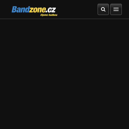
Bandzone.cz
žijeme hudbou