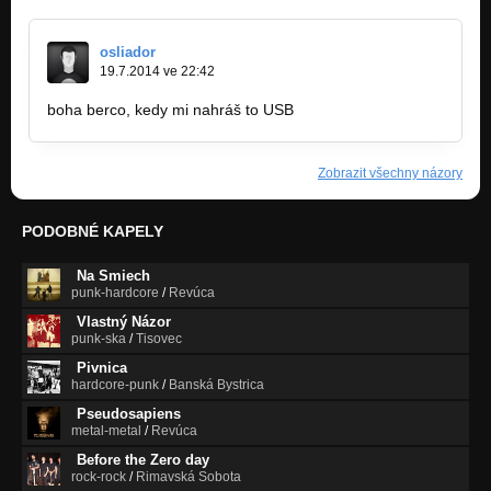
osliador
19.7.2014 ve 22:42
boha berco, kedy mi nahráš to USB
Zobrazit všechny názory
PODOBNÉ KAPELY
Na Smiech
punk-hardcore
/
Revúca
Vlastný Názor
punk-ska
/
Tisovec
Pivnica
hardcore-punk
/
Banská Bystrica
Pseudosapiens
metal-metal
/
Revúca
Before the Zero day
rock-rock
/
Rimavská Sobota