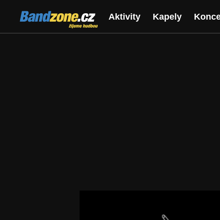
Bandzone.cz
Aktivity
Kapely
Konce
žijeme hudbou