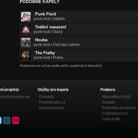
PODOBNÉ KAPELY
Punk Floid
punk-rock
/
Zábřeh
Totální nasazení
punk-rock
/
Slaný
Houba
punk-rock
/
Ústí nad Labem
The Fialky
punk-rock
/
Praha
Podobnost se určuje podle počtu společných fanoušků.
tní projekty
Služby pro kapely
Podpora
p promo pozice na
Presskity
Nápověda &
FAQ
Prodejhudbu.cz
Kontakt
Doprava kapel
Podmínky používání
O Bandzone.cz
Loga a dtp.