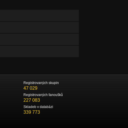
Registrovaných skupin
47 029
Registrovaných fanoušků
227 083
Skladeb v databázi
339 773