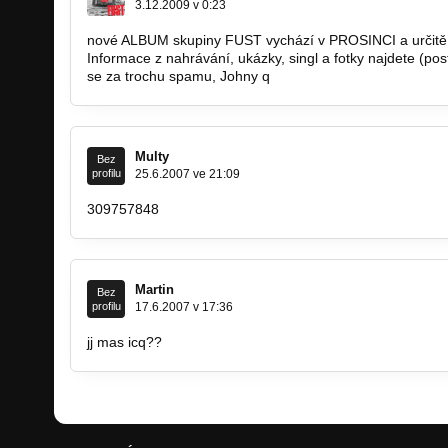
3.12.2009 v 0:23
nové ALBUM skupiny FUST vychází v PROSINCI a určit
Informace z nahrávání, ukázky, singl a fotky najdete (p
se za trochu spamu, Johny q
Multy
Bez
profilu
25.6.2007 ve 21:09
309757848
Martin
Bez
profilu
17.6.2007 v 17:36
jj mas icq??