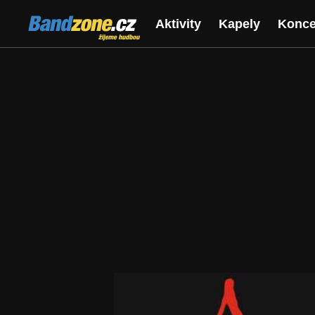
Bandzone.cz
Aktivity
Kapely
Konce
žijeme hudbou