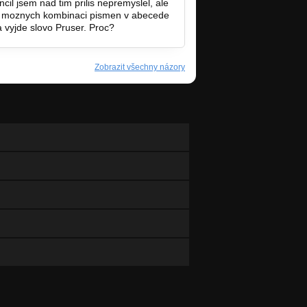
cil jsem nad tim prilis nepremyslel, ale
ne moznych kombinaci pismen v abecede
vyjde slovo Pruser. Proc?
Zobrazit všechny názory