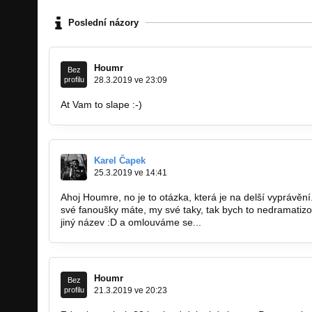
Poslední názory
Houmr
Bez
profilu
28.3.2019 ve 23:09
At Vam to slape :-)
Karel Čapek
25.3.2019 ve 14:41
Ahoj Houmre, no je to otázka, která je na delší vyprávění.
své fanoušky máte, my své taky, tak bych to nedramatizov
jiný název :D a omlouváme se...
Houmr
Bez
profilu
21.3.2019 ve 20:23