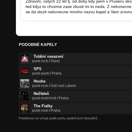
Zdravim, celych 22 let tj. od doby kdy jsem v Pruseru skon
ted kdyz to chceme zase zkusit mi to neda. Z nekonec
se da slozit nekonecne mnoho nazvu kapel a Vam zrovna 
PODOBNÉ KAPELY
Totální nasazení
punk-rock
/
Slaný
SPS
punk-punk
/
Praha
Houba
punk-rock
/
Ústí nad Labem
Nežfaleš
punk-rock'n'roll
/
Praha
The Fialky
punk-rock
/
Praha
Podobnost se určuje podle počtu společných fanoušků.