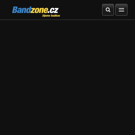
Bandzone.cz
žijeme hudbou