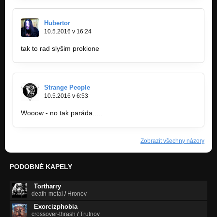
Hubertor
10.5.2016 v 16:24
tak to rad slyšim prokione
Strange People
10.5.2016 v 6:53
Wooow - no tak paráda.....
Zobrazit všechny názory
PODOBNÉ KAPELY
Tortharry
death-metal
/
Hronov
Exorcizphobia
crossover-thrash
/
Trutnov