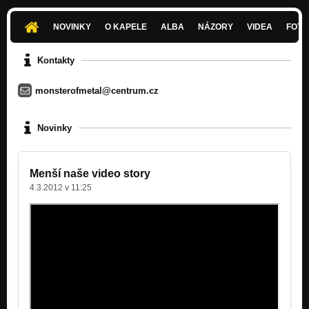
NOVINKY
O KAPELE
ALBA
NÁZORY
VIDEA
FOTK
Kontakty
monsterofmetal@centrum.cz
Novinky
Menší naše video story
4.3.2012 v 11:25