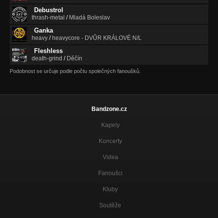
Debustrol
thrash-metal
/
Mladá Boleslav
Ganka
heavy
/
heavycore - DVŮR KRÁLOVÉ N/L
Fleshless
death-grind
/
Děčín
Podobnost se určuje podle počtu společných fanoušků.
Bandzone.cz
Kapely
Koncerty
Videa
Fanoušci
Kluby
Soutěže