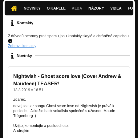
NOVINKY
O KAPELE
ALBA
NÁZORY
VIDEA
FOTK
Kontakty
Z důvodů ochrany proti spamu jsou kontakty skryté a chráněné captchou.
Zobrazit kontakty
Novinky
Nightwish - Ghost score love (Cover Andrew &
Maudeee) TEASER!
18.8.2019 v 16:51
Zdarec,
novej teaser songu Ghost score love od Nightwish je právě k
poslechu. Jakožto back vokalista společně s úžasnou Maude
Trégenberg :)
Užijte, komentujte a poslouchete.
Andrejkin