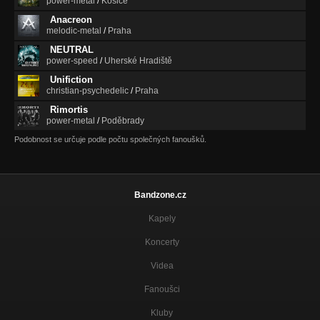
power-metal
/
Košice
Anacreon
melodic-metal
/
Praha
NEUTRAL
power-speed
/
Uherské Hradiště
Unifiction
christian-psychedelic
/
Praha
Rimortis
power-metal
/
Poděbrady
Podobnost se určuje podle počtu společných fanoušků.
Bandzone.cz
Kapely
Koncerty
Videa
Fanoušci
Kluby