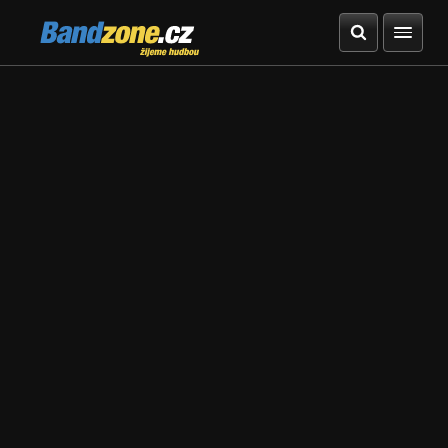
Bandzone.cz
žijeme hudbou