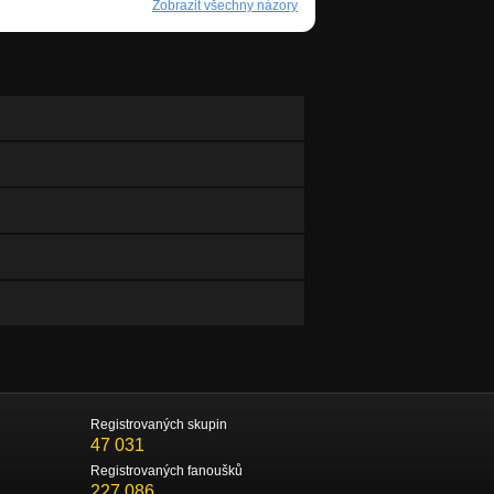
Zobrazit všechny názory
Registrovaných skupin
47 031
Registrovaných fanoušků
227 086