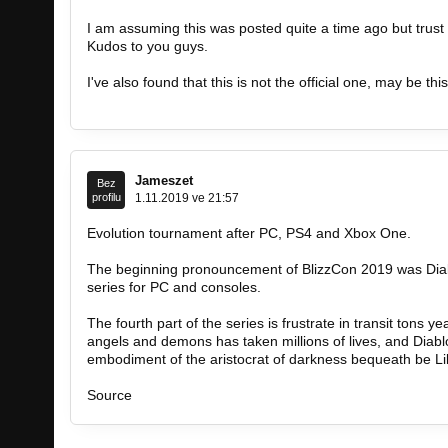
I am assuming this was posted quite a time ago but trust m
Kudos to you guys.
I've also found that this is not the official one, may be thi
https://www.2k20lockercode.com/
Jameszet
Bez
profilu
1.11.2019 ve 21:57
Evolution tournament after PC, PS4 and Xbox One.
The beginning pronouncement of BlizzCon 2019 was Diabl
series for PC and consoles.
The fourth part of the series is frustrate in transit tons 
angels and demons has taken millions of lives, and Diablo i
embodiment of the aristocrat of darkness bequeath be Lil
Source
https://gamexguide.com