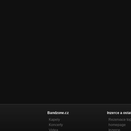
Bandzone.cz
Inzerce a osta
Kapely
Rezervace to
Koncerty
homepage
Videa
Inzerce