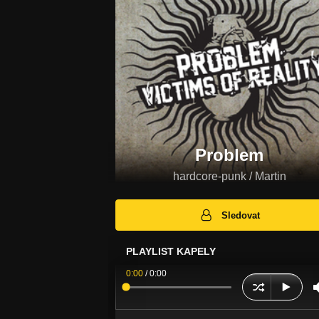
Problem
hardcore-punk / Martin
Sledovat
PLAYLIST KAPELY
0:00
/
0:00