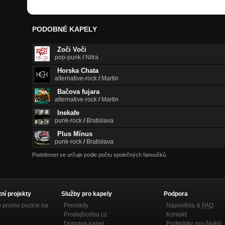
PODOBNÉ KAPELY
Zoči Voči
pop-punk
/
Nitra
Horska Chata
alternative-rock
/
Martin
Bačova fujara
alternative-rock
/
Martin
Inekafe
punk-rock
/
Bratislava
Plus Mínus
punk-rock
/
Bratislava
Podobnost se určuje podle počtu společných fanoušků.
tní projekty
Služby pro kapely
Podpora
p promo pozice na
Presskity
Nápověda &
FAQ
Prodejhudbu.cz
Kontakt
Doprava kapel
Podmínky používání