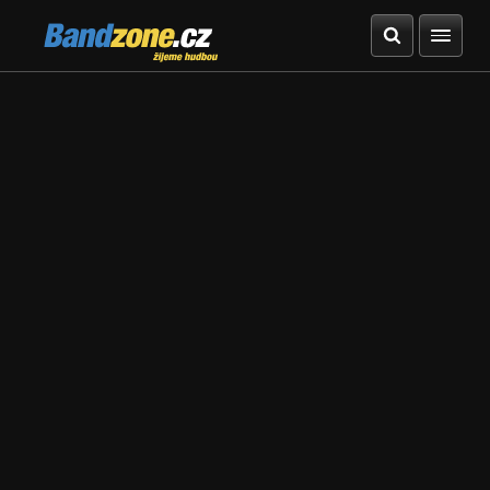
Bandzone.cz
žijeme hudbou