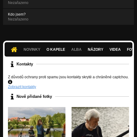
Nezařazeno
Kdo jsem?
Nezařazeno
NOVINKY
O KAPELE
ALBA
NÁZORY
VIDEA
FOTK
Kontakty
Z důvodů ochrany proti spamu jsou kontakty skryté a chráněné captchou.
Zobrazit kontakty
Nově přidané fotky