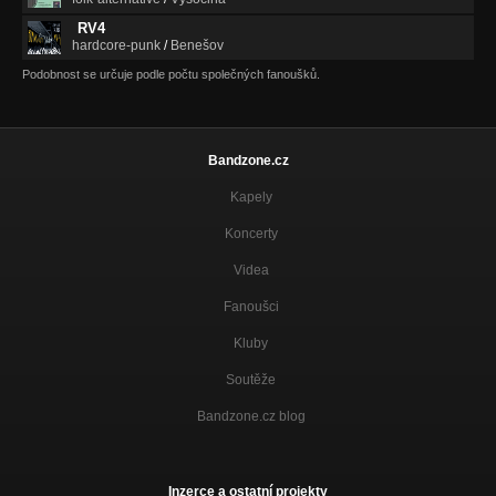
RV4
hardcore-punk
/
Benešov
Podobnost se určuje podle počtu společných fanoušků.
Bandzone.cz
Kapely
Koncerty
Videa
Fanoušci
Kluby
Soutěže
Bandzone.cz blog
Inzerce a ostatní projekty