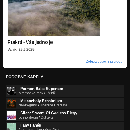
Prakrti - Vše jedno je
Vznik: 25.6.2025
Zobrazit všechna videa
PODOBNÉ KAPELY
Permon Balet Superstar
alternative-rock
/
Třebíč
Melancholy Pessimism
death-grind
/
Uherské Hradiště
Silent Stream Of Godless Elegy
ethno-doom
/
Ostrava
Fany Fanés
folk-alternative
/
Vysočina