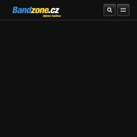
Bandzone.cz
žijeme hudbou