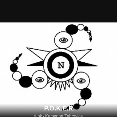
P.O.K.E.R
funk / Kamenné Žehrovice