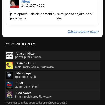
Filouz
24.12.2007 v 9:20
je to opravdu skvele,nemohl by si mi poslat nejake dalsi
pisnicky na
toross@centrum.cz
dik
Zobrazit všechny názory
PODOBNÉ KAPELY
Vlastní Názor
power-punk
/
Kladno
Satisfucktion
metal-rock
/
České Budějovice
Mandrage
rock-pop
/
Plzeň
Siláž
aggro-punk
/
Plzeň
Bed Sores
thrash-metalcore
/
Rokycany
Podobnost se určuje podle počtu společných fanoušků.