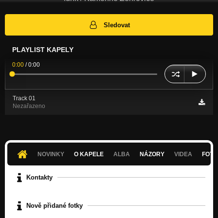
Sledovat
PLAYLIST KAPELY
0:00
/
0:00
Track 01
Nezařazeno
NOVINKY
O KAPELE
ALBA
NÁZORY
VIDEA
FOTK
Kontakty
Nově přidané fotky