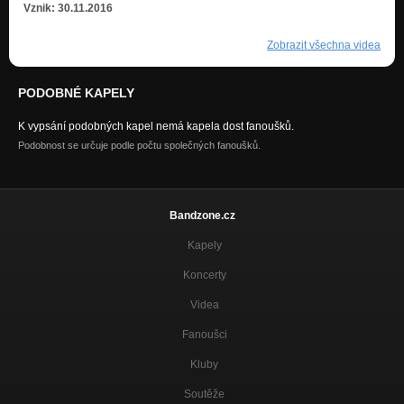
Vznik: 30.11.2016
Zobrazit všechna videa
PODOBNÉ KAPELY
K vypsání podobných kapel nemá kapela dost fanoušků.
Podobnost se určuje podle počtu společných fanoušků.
Bandzone.cz
Kapely
Koncerty
Videa
Fanoušci
Kluby
Soutěže