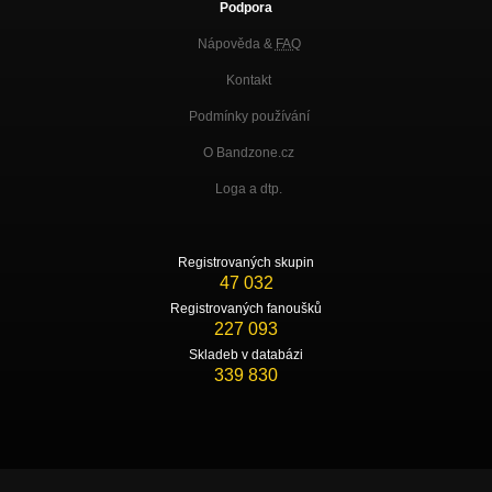
Podpora
Nápověda &
FAQ
Kontakt
Podmínky používání
O Bandzone.cz
Loga a dtp.
Registrovaných skupin
47 032
Registrovaných fanoušků
227 093
Skladeb v databázi
339 830