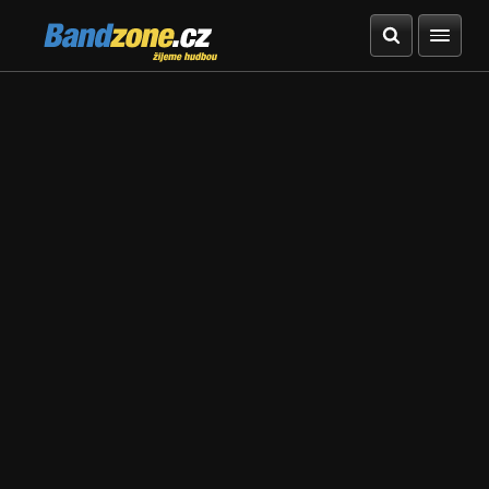
Bandzone.cz
žijeme hudbou