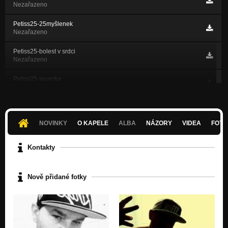
Nezařazeno
Petiss25-25myšlenek
Nezařazeno
Petiss25-bolest v srdci
Nezařazeno
Petiss25-severka
Nezařazeno
Petiss25-osudový den
Nezařazeno
NOVINKY
O KAPELE
ALBA
NÁZORY
VIDEA
FOTK
Petiss25-životni zkouška
Nezařazeno
Kontakty
Petiss25-ztracena láska
Nezařazeno
Nově přidané fotky