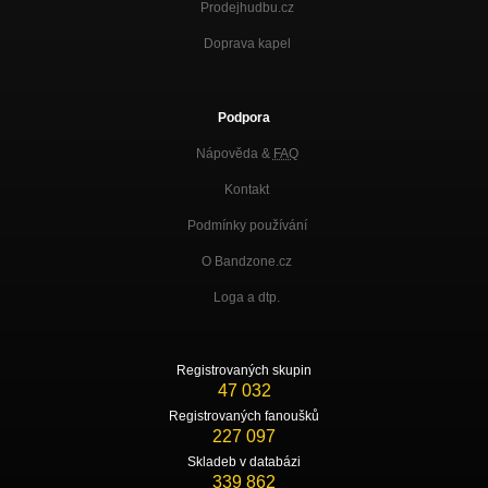
Prodejhudbu.cz
Doprava kapel
Podpora
Nápověda &
FAQ
Kontakt
Podmínky používání
O Bandzone.cz
Loga a dtp.
Registrovaných skupin
47 032
Registrovaných fanoušků
227 097
Skladeb v databázi
339 862