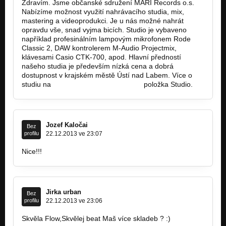
Zdravím. Jsme občanské sdružení MARI Records o.s.
Nabízíme možnost využití nahrávacího studia, mix,
mastering a videoprodukci. Je u nás možné nahrát
opravdu vše, snad vyjma bicích. Studio je vybaveno
například profesinálním lampovým mikrofonem Rode
Classic 2, DAW kontrolerem M-Audio Projectmix,
klávesami Casio CTK-700, apod. Hlavní předností
našeho studia je především nízká cena a dobrá
dostupnost v krajském městě Ústí nad Labem. Více o
studiu na
http://www.marirecords.com
položka Studio.
Jozef Kaločai
Bez
profilu
22.12.2013 ve 23:07
Nice!!!
Jirka urban
Bez
profilu
22.12.2013 ve 23:06
Skvěla Flow,Skvělej beat Maš více skladeb ? :)