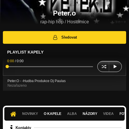
Peter.o
rap-hip hop / Hostomice
Sledovat
PLAYLIST KAPELY
0:00
/
0:00
Peter.O - -Hudba Produkce Dj Paulas
Nezařazeno
NOVINKY
O KAPELE
ALBA
NÁZORY
VIDEA
FOTK
Kontakty