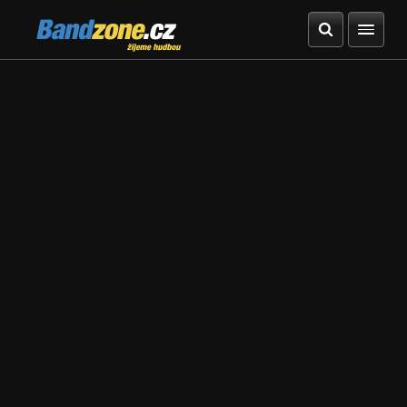
Bandzone.cz
žijeme hudbou