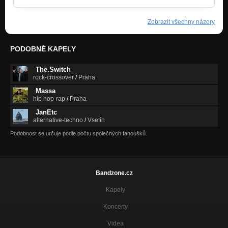
Zobrazit všechny názory
PODOBNÉ KAPELY
The.Switch
rock-crossover
/
Praha
Massa
hip hop-rap
/
Praha
JanEtc
alternative-techno
/
Vsetín
Podobnost se určuje podle počtu společných fanoušků.
Bandzone.cz
Kapely
Koncerty
Videa