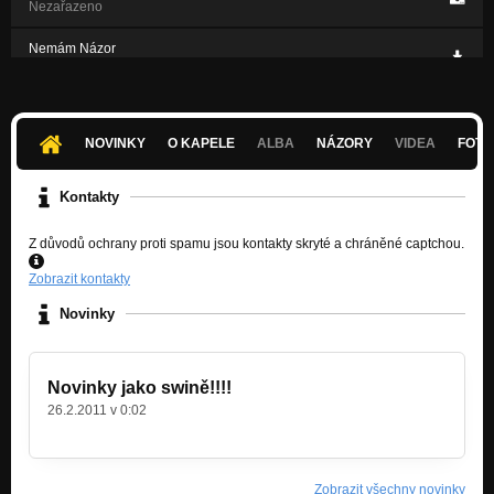
Nezařazeno
Nemám Názor
Nezařazeno
Pré Rie
Nezařazeno
NOVINKY
O KAPELE
ALBA
NÁZORY
VIDEA
FOTK
Kocowina
Nezařazeno
Kontakty
Z důvodů ochrany proti spamu jsou kontakty skryté a chráněné captchou.
Zobrazit kontakty
Novinky
Novinky jako swině!!!!
26.2.2011 v 0:02
Zobrazit všechny novinky