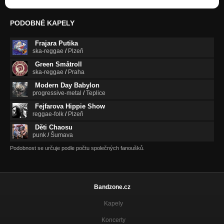
PODOBNÉ KAPELY
Frajara Putika
ska-reggae
/
Plzeň
Green Småtroll
ska-reggae
/
Praha
Modern Day Babylon
progressive-metal
/
Teplice
Fejfarova Hippie Show
reggae-folk
/
Plzeň
Děti Chaosu
punk
/
Šumava
Podobnost se určuje podle počtu společných fanoušků.
Bandzone.cz
Kapely
Koncerty