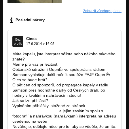
Zobrazit všechny galerie
Poslední názory
Cinda
Bez
profilu
17.6.2014 v 16:05
Máte kapelu, jste interpret sólista nebo někoho takového
znáte?
Máme pro vás příležitost:
Občanské sdružení OupnÉr ve spolupráci s rádiem
Samson vyhlašuje další ročník soutěže FAJF Oupn Ér.
O co se bude hrát?
O pět cen od sponzorů, od propagace kapely v rádiu
Samson přes hodnotné dárky od Českých drah, po
hodiny v kvalitním nahrávacím studiu!
Jak se lze přihlásit?
Vyplněním přihlášky, stažené ze stránek
http://festival.oupner.com
a jejím zasláním spolu s
fotografií a nahrávkou (nahrávkami) interpreta na adresu
uvedenou na webu
Neváhejte, udělejte něco pro to, aby se vědělo, že umíte.