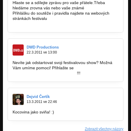
Hlaste se a sdílejte zprávu pro vaše přátele.Třeba
hledáme zrovna vás nebo vaše známé
Přihlášku do soutěže i pravidla najdete na webových
stránkách festivalu
http://festival.oupner.com
DWD Productions
22.3.2011 ve 13:00
Nevíte jak odstartovat svoji festivalovou show? Možná
Vám umíme pomoci! Přihlašte se
http://www.dwd.cz/music-door/152
!!!
Dejvid Čertík
13.3.2011 ve 22:46
Kocovina jako sviňa! :)
Zobrazit všechny názory