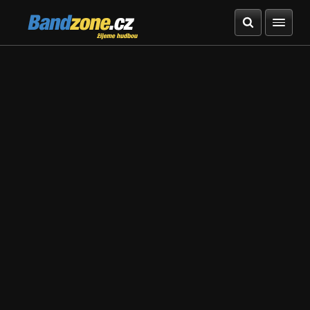
Bandzone.cz
žijeme hudbou