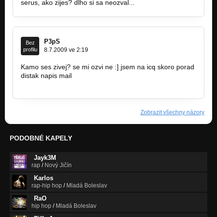
serus, ako zijes? dlho si sa neozval...
P3pS
Bez
profilu
8.7.2009 ve 2:19
Kamo ses zivej? se mi ozvi ne :] jsem na icq skoro porad
distak napis mail
www.bandzone.cz/p3ps
Zobrazit všechny názory
PODOBNÉ KAPELY
Jayk3M
rap
/
Nový Jičín
Karlos
rap-hip hop
/
Mladá Boleslav
RaO
hip hop
/
Mladá Boleslav