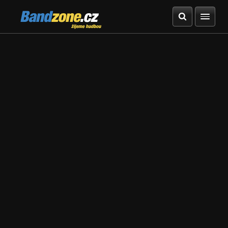
Bandzone.cz
žijeme hudbou