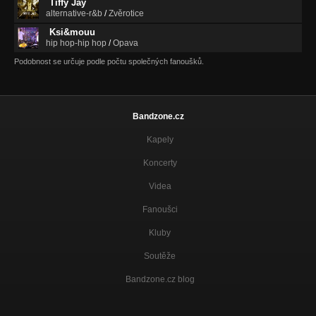
Tiffy Jay
alternative-r&b
/
Zvěrotice
Ksi&mouu
hip hop-hip hop
/
Opava
Podobnost se určuje podle počtu společných fanoušků.
Bandzone.cz
Kapely
Koncerty
Videa
Fanoušci
Kluby
Soutěže
Bandzone.cz blog