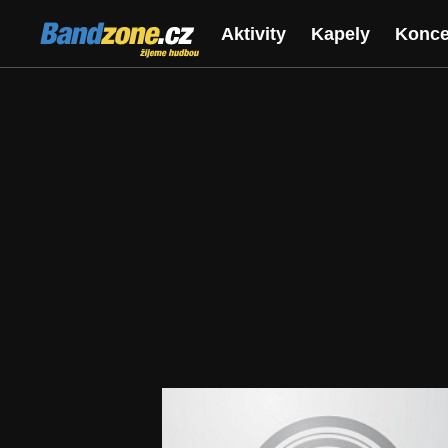
Bandzone.cz
Aktivity
Kapely
Konce
žijeme hudbou