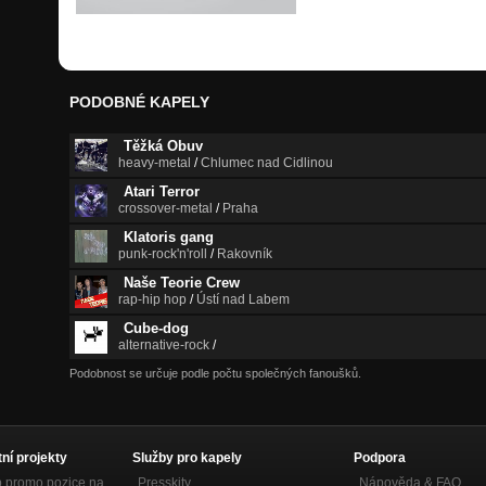
PODOBNÉ KAPELY
Těžká Obuv
heavy-metal
/
Chlumec nad Cidlinou
Atari Terror
crossover-metal
/
Praha
Klatoris gang
punk-rock'n'roll
/
Rakovník
Naše Teorie Crew
rap-hip hop
/
Ústí nad Labem
Cube-dog
alternative-rock
/
Podobnost se určuje podle počtu společných fanoušků.
tní projekty
Služby pro kapely
Podpora
p promo pozice na
Presskity
Nápověda &
FAQ