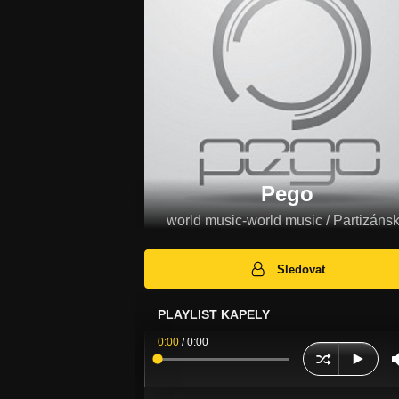
Pego
world music-world music / Partizáns
Sledovat
PLAYLIST KAPELY
0:00
/
0:00