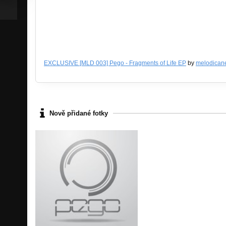
EXCLUSIVE [MLD 003] Pego - Fragments of Life EP
by
melodicane
Nově přidané fotky