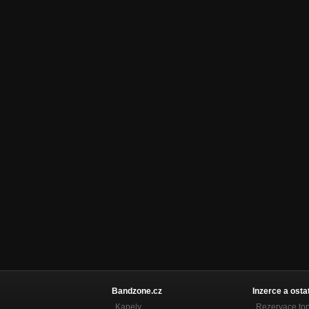
Bandzone.cz
Inzerce a osta
Kapely
Rezervace to