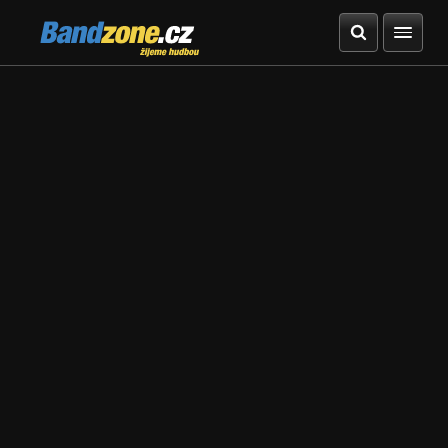
Bandzone.cz
žijeme hudbou