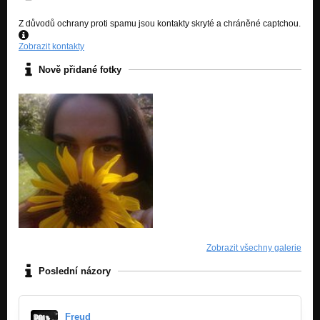
Slzy
Z důvodů ochrany proti spamu jsou kontakty skryté a chráněné captchou.
Nezařazeno
Zobrazit kontakty
Voděnka
Nezařazeno
Nově přidané fotky
Hlína prach kameny
Nezařazeno
Zobrazit všechny galerie
Poslední názory
Freud