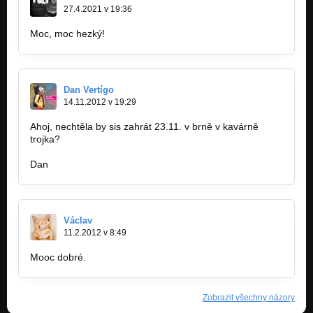
27.4.2021 v 19:36
Moc, moc hezký!
Dan Vertígo
14.11.2012 v 19:29
Ahoj, nechtěla by sis zahrát 23.11. v brně v kavárně
trojka?
Dan
Václav
11.2.2012 v 8:49
Mooc dobré.
Zobrazit všechny názory