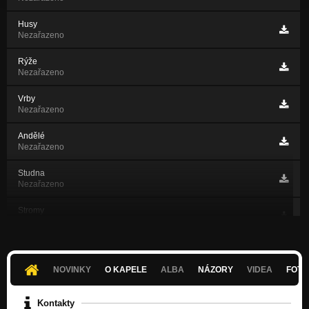
Husy
Nezařazeno
Rýže
Nezařazeno
Vrby
Nezařazeno
Andělé
Nezařazeno
Studna
Nezařazeno
Stromy
Nezařazeno
Odvrácená krajina
Nezařazeno
NOVINKY
O KAPELE
ALBA
NÁZORY
VIDEA
FOTK
Kra
Nezařazeno
Kontakty