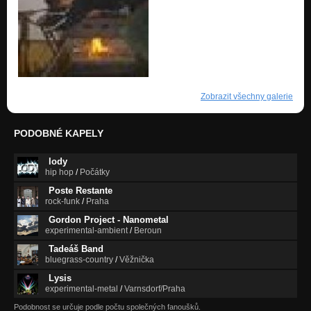
Zobrazit všechny galerie
PODOBNÉ KAPELY
lody
hip hop
/
Počátky
Poste Restante
rock-funk
/
Praha
Gordon Project - Nanometal
experimental-ambient
/
Beroun
Tadeáš Band
bluegrass-country
/
Věžnička
Lysis
experimental-metal
/
Varnsdorf/Praha
Podobnost se určuje podle počtu společných fanoušků.