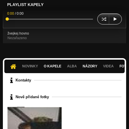
PLAYLIST KAPELY
0:00
/
0:00
žvejkej hovno
Nezařazeno
NOVINKY
O KAPELE
ALBA
NÁZORY
VIDEA
FOTK
Kontakty
Nově přidané fotky