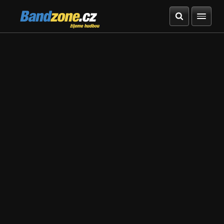
Bandzone.cz
žijeme hudbou