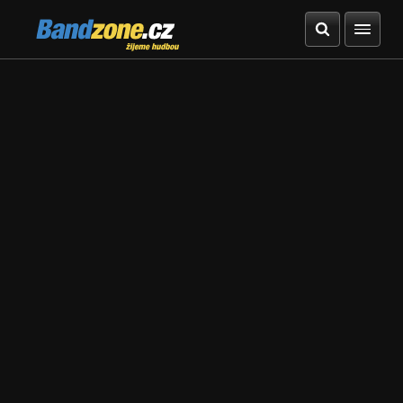
Bandzone.cz
žijeme hudbou