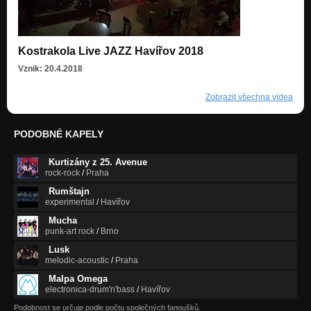
Kostrakola Live JAZZ Havířov 2018
Vznik: 20.4.2018
Zobrazit všechna videa
PODOBNÉ KAPELY
Kurtizány z 25. Avenue
rock-rock
/
Praha
Rumštajn
experimental
/
Havířov
Mucha
punk-art rock
/
Brno
Lusk
melodic-acoustic
/
Praha
Malpa Omega
electronica-drum'n'bass
/
Havířov
Podobnost se určuje podle počtu společných fanoušků.