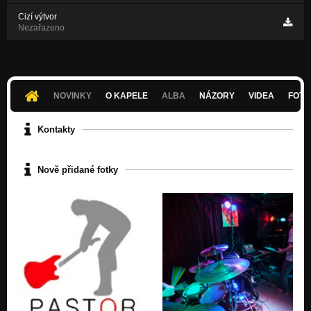
Cizí výtvor
Nezařazeno
NOVINKY
O KAPELE
ALBA
NÁZORY
VIDEA
FOTK
Kontakty
Nově přidané fotky