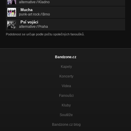
alternative
/
Kladno
Mucha
punk-art rock
/
Brno
Psí vojáci
alternative
/
Praha
Podobnost se určuje podle počtu společných fanoušků.
Bandzone.cz
Kapely
Koncerty
Videa
Fanoušci
Kluby
Soutěže
Bandzone.cz blog