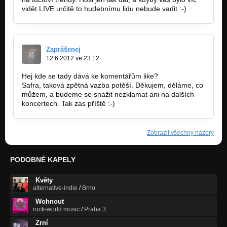
vidět LIVE určitě to hudebnímu lidu nebude vadit :-)
Zaprášenej
12.6.2012 ve 23:12
Hej kde se tady dává ke komentářům like?
Safra, taková zpětná vazba potěší. Děkujem, děláme, co
můžem, a budeme se snažit nezklamat ani na dalších
koncertech. Tak zas příště :-)
Zobrazit všechny názory
PODOBNÉ KAPELY
Květy
alternative-indie
/
Brno
Wohnout
rock-world music
/
Praha 3
Zrní