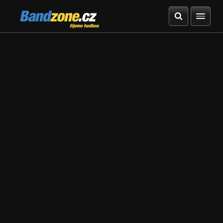
Bandzone.cz
žijeme hudbou