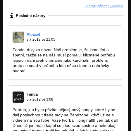
Zobrazit všechny galerie
Poslední názory
Alpazel
8.7.2012 ve 21:05
Fando: díky za názor. Náš problém je, že jsme líní a
špatní, takže se na nás musí pomalu. Nicméně potřebu
lepších nahrávek vnímáme jako kardinální problém,
proto se snad v průběhu léta něco stane a nahrávky
budou!
Fanda
Bez
profilu
5.7.2012 ve 3:08
Paráda, jen bych přivítal nějaký nový songy, které by se
dali poslechnout třeba tady na Bandzone, když už ne s
videem na YouTube. Vaše tvorba = originál!!! Jen tak dál!
Dnes už jen málo kapel co jdou svou cestou a nekoukaj
na tuctoví trendy. Hoši jen tak dál, a kdyby vás bylo víc