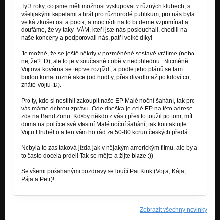
Ty 3 roky, co jsme
měli možnost vystupovat v různých klubech, s
všelijakými kapelami a hrát pro různorodé publikum, pro nás byla
velká zkušenost a pocta, a moc rádi na to budeme vzpomínat a
doufáme, že vy taky VÁM, kteří jste nás poslouchali, chodili na
naše koncerty a podporovali nás, patří velké díky!
Je možné, že se ještě někdy v pozměněné sestavě vrátíme (nebo
ne, že? :D), ale to je v současné době v nedohlednu...Nicméně
Vojtova kovárna se teprve rozjíždí, a podle jeho plánů se tam
budou konat různé akce (od hudby, přes divadlo až po kdoví co,
znáte Vojtu :D).
Pro ty, kdo si nestihli zakoupit naše EP Malé noční šahání, tak pro
vás máme dobrou zprávu. Ode dneška je celé EP na této adrese
zde na Band Zonu. Kdyby někdo z vás i přes to toužil po tom, mít
doma na poličce své vlastní Malé noční šahání, tak kontaktujte
Vojtu Hrubého a ten vám ho rád za 50-80 korun českých předá.
Nebyla to zas taková jízda jak v nějakým americkým filmu, ale byla
to často docela prdel! Tak se mějte a žijte blaze :))
Se všemi pošahanými pozdravy se loučí Par Kink (Vojta, Kája,
Pája a Petr)!
Zobrazit všechny novinky