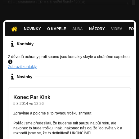
02 - Lalalalalala (EP Malé noční šahání 2014)
Nezařazeno
03 - Čas (EP Malé noční šahání 2014)
Nezařazeno
NOVINKY
O KAPELE
ALBA
NÁZORY
VIDEA
FOTK
04 - Šaman (EP Malé noční šahání 2014)
Nezařazeno
Kontakty
05 - Ráno (EP Malé noční šahání 2014)
Z důvodů ochrany proti spamu jsou kontakty skryté a chráněné captchou.
Nezařazeno
Zobrazit kontakty
06 - Bimbárum (EP Malé noční šahání 2014)
Nezařazeno
Novinky
07 - Na míru (EP Malé noční šahání 2014)
Nezařazeno
Konec Par Kink
Čas (2013)
5.8.2014 ve 12:26
Nezařazeno
Zdravíme a pojďme si to rovnou trošku shrnout
Boty (2011)
Pořád jsme předesílali, že budeme mít pauzu na půl roku, ale
Nezařazeno
nakonec to bude trošku jinak...nakonec nás odjíždí do světa víc a
rozhodli jsme se, že to definitivně UKONČÍME!