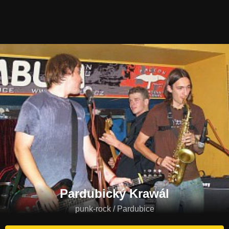
Pardubický Krawál
punk-rock / Pardubice