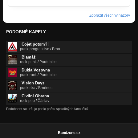
Zobrazit všechny názory
PODOBNÉ KAPELY
Cojetipotom?!
punk-progressive
/
Brno
Blamáž
rock-punk
/
Pardubice
Dukla Vozovna
punk-rock
/
Pardubice
Vision Days
punk-ska
/
Brněnec
Civilní Obrana
rock-pop
/
Čáslav
Podobnost se určuje podle počtu společných fanoušků.
Bandzone.cz