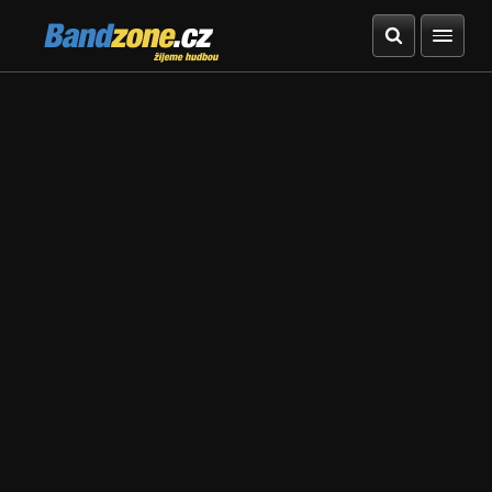
Bandzone.cz
žijeme hudbou