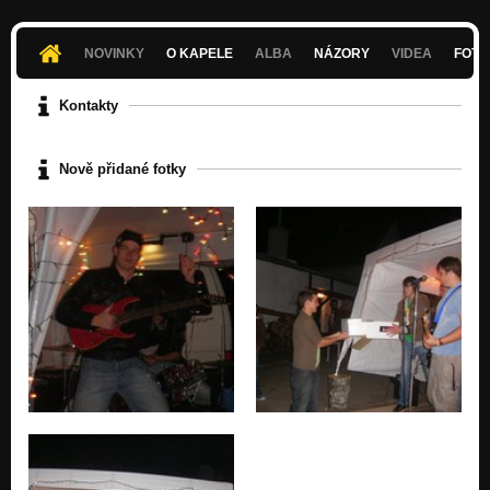
NOVINKY
O KAPELE
ALBA
NÁZORY
VIDEA
FOTK
Kontakty
Nově přidané fotky