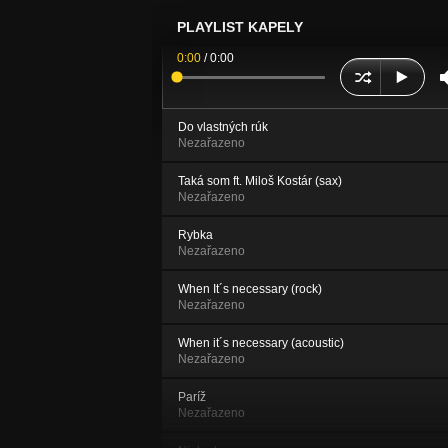
PLAYLIST KAPELY
0:00
/
0:00
Do vlastných rúk
Nezařazeno
Taká som ft. Miloš Kostár (sax)
Nezařazeno
Rybka
Nezařazeno
When It´s necessary (rock)
Nezařazeno
When it´s necessary (acoustic)
Nezařazeno
Paríž
Nezařazeno