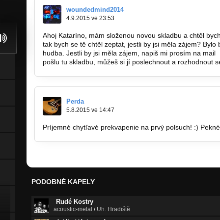
woundedmind2014
4.9.2015 ve 23:53
Ahoj Kataríno, mám složenou novou skladbu a chtěl byc
tak bych se tě chtěl zeptat, jestli by jsi měla zájem? Bylo 
hudba. Jestli by jsi měla zájem, napiš mi prosím na mail
pošlu tu skladbu, můžeš si jí poslechnout a rozhodnout se, j
Perda
5.8.2015 ve 14:47
Príjemné chytľavé prekvapenie na prvý polsuch! :) Pekné m
PODOBNÉ KAPELY
Rudé Kostry
acoustic-metal
/
Uh. Hradiště