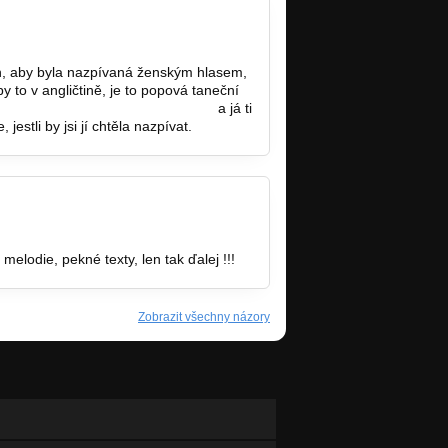
h, aby byla nazpívaná ženským hlasem,
by to v angličtině, je to popová taneční
dancemusicbeats2014@gmai.com
a já ti
estli by jsi jí chtěla nazpívat.
elodie, pekné texty, len tak ďalej !!!
Zobrazit všechny názory