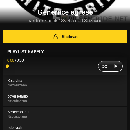
Generace agrese
hardcore-punk / Světlá nad Sázavou
Sledovat
PLAYLIST KAPELY
0:00
/
0:00
Kocovina
Nezařazeno
cover letadlo
Nezařazeno
Sebevrah test
Nezařazeno
sebevrah