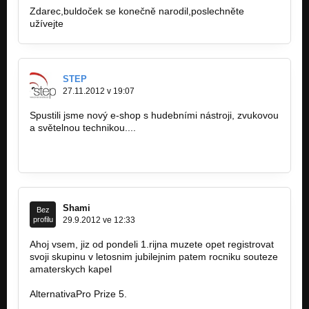
Zdarec,buldoček se konečně narodil,poslechněte
užívejte
http://bandzone.cz/_86706
STEP
27.11.2012 v 19:07
Spustili jsme nový e-shop s hudebními nástroji, zvukovou
a světelnou technikou....
www.zvuk-svetla.cz/shop
www.facebook.com/hudebninystep
Shami
Bez
profilu
29.9.2012 ve 12:33
Ahoj vsem, jiz od pondeli 1.rijna muzete opet registrovat
svoji skupinu v letosnim jubilejnim patem rocniku souteze
amaterskych kapel
AlternativaPro Prize 5.