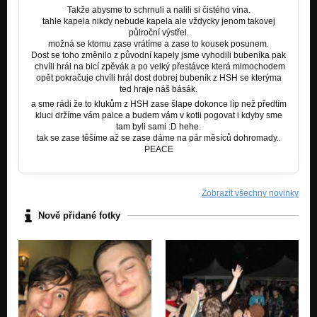
Takže abysme to schrnuli a nalili si čistého vína.
tahle kapela nikdy nebude kapela ale vždycky jenom takovej
půlroční výstřel.
možná se ktomu zase vrátíme a zase to kousek posunem.
Dost se toho změnilo z původní kapely jsme vyhodili bubeníka pak
chvíli hrál na bicí zpěvák a po velký přestávce která mimochodem
opět pokračuje chvíli hrál dost dobrej bubeník z HSH se kterýma
ted hraje náš básák.
a sme rádi že to klukům z HSH zase šlape dokonce líp než předtím
kluci držíme vám palce a budem vám v kotli pogovat i kdyby sme
tam byli sami :D hehe.
tak se zase těšíme až se zase dáme na pár měsíců dohromady..
PEACE
Zobrazit všechny novinky
Nově přidané fotky