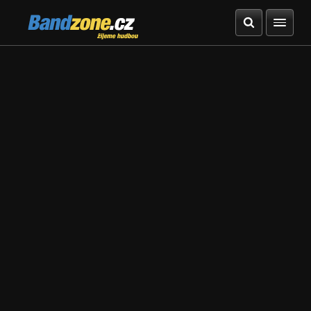
Bandzone.cz
žijeme hudbou