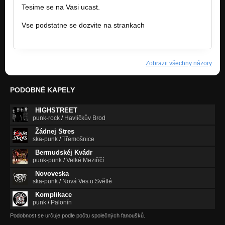
Tesime se na Vasi ucast.
Vse podstatne se dozvite na strankach
www.alternativaproprize.cz.
Zobrazit všechny názory
PODOBNÉ KAPELY
HIGHSTREET
punk-rock
/
Havlíčkův Brod
Žádnej Stres
ska-punk
/
Třemošnice
Bermudskéj Kvádr
punk-punk
/
Velké Meziříčí
Novoveska
ska-punk
/
Nová Ves u Světlé
Komplikace
punk
/
Palonín
Podobnost se určuje podle počtu společných fanoušků.