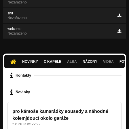
Nezařazeno
shit
Nezařazeno
welcome
Nezařazeno
NOVINKY
O KAPELE
ALBA
NÁZORY
VIDEA
FOTK
Kontakty
Novinky
pro kámoše kamarádky sousedy a náhodné
kolemjdoucí okolo garáže
5.8.2013 ve 22:22