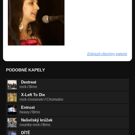
Zobrazit všechny galerie
PODOBNÉ KAPELY
Dextreat
rock
/
Brno
X-Left To Die
rock-crossover
/
Chomutov
Entrust
heavy
/
Brno
Nešvilský krúžek
country-rock
/
Brno
DÍTĚ