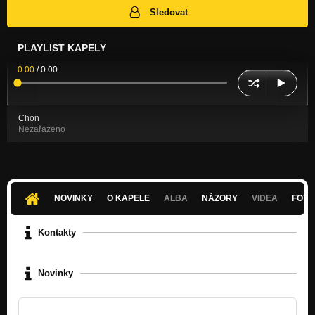
Sledovat
PLAYLIST KAPELY
0:00
/
0:00
Chon
Nezařazeno
NOVINKY
O KAPELE
ALBA
NÁZORY
VIDEA
FOTK
Kontakty
Novinky