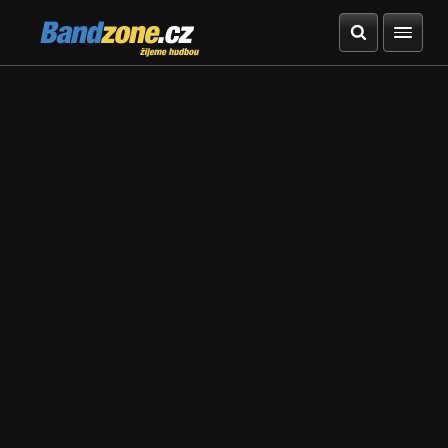
Bandzone.cz
žijeme hudbou