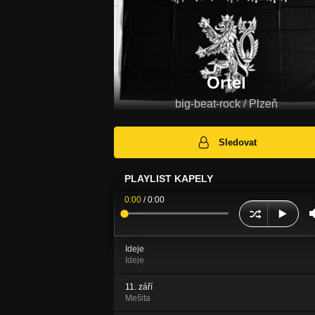
Ortel
big-beat-rock / Plzeň
Sledovat
PLAYLIST KAPELY
0:00
/
0:00
Ideje
Ideje
11. září
Mešita