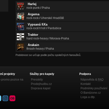
Harlej
rock-punk
/
Praha
Argema
rock-rock
/
Uherské Hradiště
Vypsaná fiXa
rock-rock'n'roll
/
Pardubice
Traktor
hard rock-heavy
/
Morava-Praha
Arakain
thrash-heavy
/
Praha
Podobnost se určuje podle počtu společných fanoušků.
tní projekty
Služby pro kapely
Podpora
p promo pozice na
Presskity
Nápověda &
FAQ
Prodejhudbu.cz
Kontakt
Doprava kapel
Podmínky používání
O Bandzone.cz
Loga a dtp.