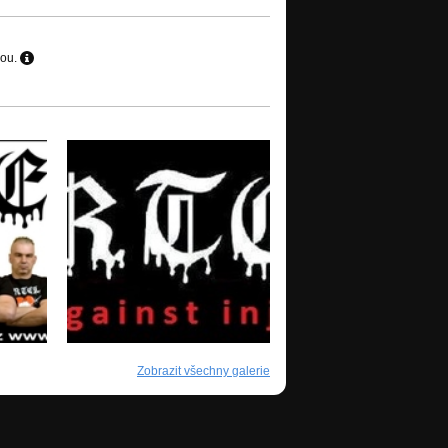
hou.
Zobrazit všechny galerie