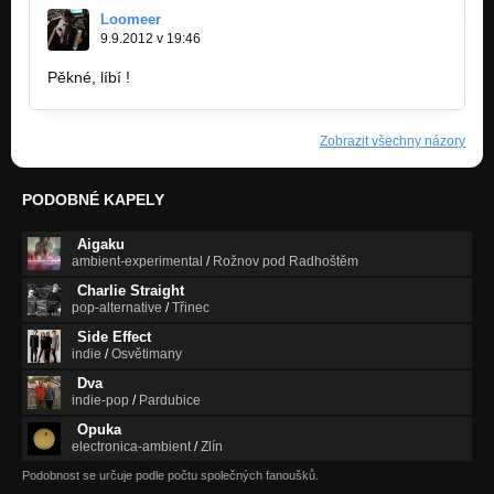
Loomeer
9.9.2012 v 19:46
Pěkné, líbí !
Zobrazit všechny názory
PODOBNÉ KAPELY
Aigaku
ambient-experimental
/
Rožnov pod Radhoštěm
Charlie Straight
pop-alternative
/
Třinec
Side Effect
indie
/
Osvětimany
Dva
indie-pop
/
Pardubice
Opuka
electronica-ambient
/
Zlín
Podobnost se určuje podle počtu společných fanoušků.