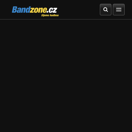
Bandzone.cz
žijeme hudbou