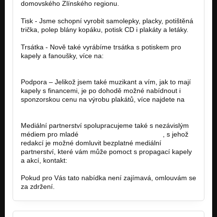
domovského Zlínského regionu.
Tisk - Jsme schopní vyrobit samolepky, placky, potištěná
trička, polep blány kopáku, potisk CD i plakáty a letáky.
Trsátka - Nově také vyrábíme trsátka s potiskem pro
kapely a fanoušky, více na:
http://www.trsatka.webnode.cz
Podpora – Jelikož jsem také muzikant a vím, jak to mají
kapely s financemi, je po dohodě možné nabídnout i
sponzorskou cenu na výrobu plakátů, více najdete na
http://www.tiskarnafrystak.cz
Mediální partnerství spolupracujeme také s nezávislým
médiem pro mladé
http://www.zlinskynocnik.cz
, s jehož
redakcí je možné domluvit bezplatné mediální
partnerství, které vám může pomoct s propagací kapely
a akcí, kontakt:
sefredaktor@zlinskynocnik.cz
Pokud pro Vás tato nabídka není zajímavá, omlouvám se
za zdržení.