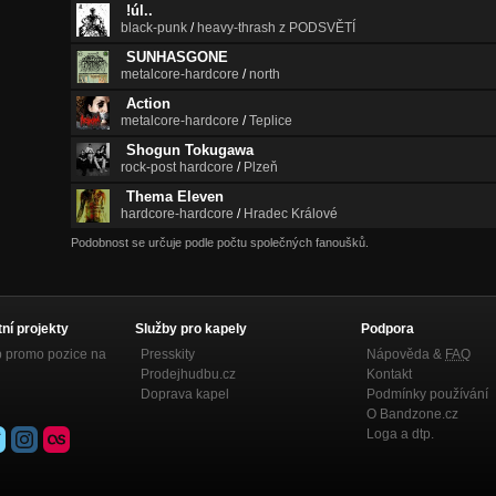
!úl..
black-punk
/
heavy-thrash z PODSVĚTÍ
SUNHASGONE
metalcore-hardcore
/
north
Action
metalcore-hardcore
/
Teplice
Shogun Tokugawa
rock-post hardcore
/
Plzeň
Thema Eleven
hardcore-hardcore
/
Hradec Králové
Podobnost se určuje podle počtu společných fanoušků.
tní projekty
Služby pro kapely
Podpora
p promo pozice na
Presskity
Nápověda &
FAQ
Prodejhudbu.cz
Kontakt
Doprava kapel
Podmínky používání
O Bandzone.cz
Loga a dtp.