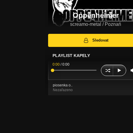
Oppenheimer
screamo-metal / Poznań
Sledovat
PLAYLIST KAPELY
0:00
/
0:00
piosenka o..
Nezařazeno