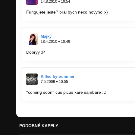
14.8.2010 v 10:54
Fungujete jeste? bral bych neco novyho :-)
Majký
18.4.2010 v 10:49
Dobrýý :P
Killed by Summer
7.5.2009 v 10:55
''coming soon'' čus pičus káre sambáre :D
PODOBNÉ KAPELY