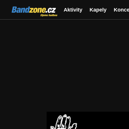
Bandzone.cz
Aktivity
Kapely
Konce
žijeme hudbou