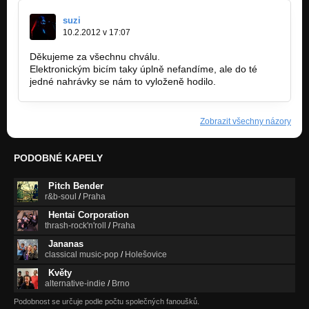
suzi
10.2.2012 v 17:07
Děkujeme za všechnu chválu.
Elektronickým bicím taky úplně nefandíme, ale do té
jedné nahrávky se nám to vyloženě hodilo.
Zobrazit všechny názory
PODOBNÉ KAPELY
Pitch Bender
r&b-soul
/
Praha
Hentai Corporation
thrash-rock'n'roll
/
Praha
Jananas
classical music-pop
/
Holešovice
Květy
alternative-indie
/
Brno
Podobnost se určuje podle počtu společných fanoušků.