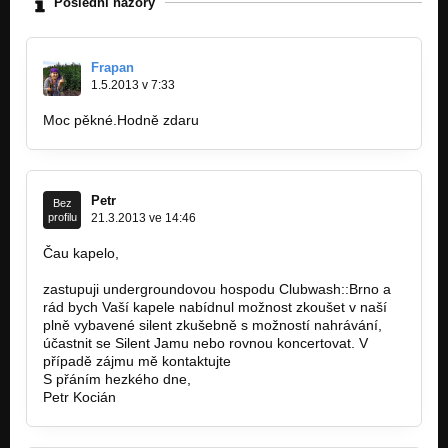
Poslední názory
Frapan
1.5.2013 v 7:33
Moc pěkné.Hodně zdaru
Petr
Bez
profilu
21.3.2013 ve 14:46
Čau kapelo,
zastupuji undergroundovou hospodu Clubwash::Brno a
rád bych Vaší kapele nabídnul možnost zkoušet v naší
plně vybavené silent zkušebně s možností nahrávání,
účastnit se Silent Jamu nebo rovnou koncertovat. V
případě zájmu mě kontaktujte
info@clubwash.cz
S přáním hezkého dne,
Petr Kocián