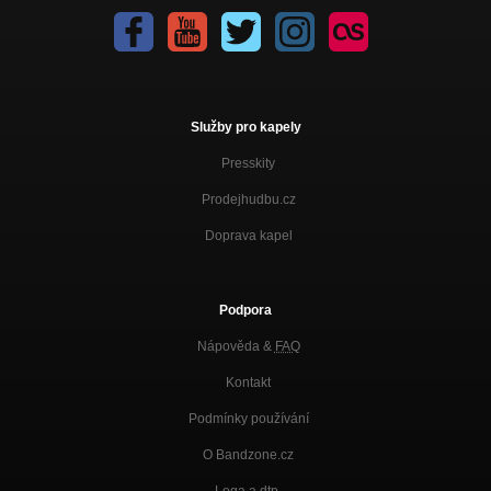
Služby pro kapely
Presskity
Prodejhudbu.cz
Doprava kapel
Podpora
Nápověda &
FAQ
Kontakt
Podmínky používání
O Bandzone.cz
Loga a dtp.