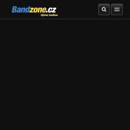
Bandzone.cz
žijeme hudbou