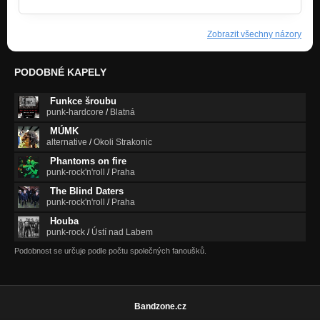
Zobrazit všechny názory
PODOBNÉ KAPELY
Funkce šroubu
punk-hardcore
/
Blatná
MÚMK
alternative
/
Okoli Strakonic
Phantoms on fire
punk-rock'n'roll
/
Praha
The Blind Daters
punk-rock'n'roll
/
Praha
Houba
punk-rock
/
Ústí nad Labem
Podobnost se určuje podle počtu společných fanoušků.
Bandzone.cz