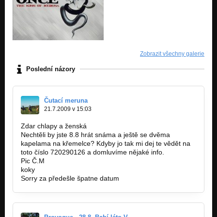
Zobrazit všechny galerie
Poslední názory
Čutací meruna
21.7.2009 v 15:03
Zdar chlapy a ženská
Nechtěli by jste 8.8 hrát snáma a ještě se dvěma
kapelama na křemelce? Kdyby jo tak mi dej te vědět na
toto číslo 720290126 a domluvíme nějaké info.
Pic Č.M
koky
Sorry za předešle špatne datum