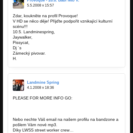
Provoque - 28.8. Babí léto V.
5.5.2008 v 15:57
Zdar, koukněte na profil Provoque!
V HD se něco děje! Přijďte podpořit vznikající kulturní
scénu!!!
10.5. Landminespring,
Jaywalker,
Pissycat,
Dj ´s
Zámecký pivovar.
H.
Landmine Spring
4.1.2008 v 18:36
PLEASE FOR MORE INFO GO:
WWW.LANDMINESPRING.NET
WWW.MYSPACE.COM/LANDMINESPRING
Nebo nechte Váš email na našem profilu na bandzone a
pošlem Vám nové mp3.
Díky LWSS street worker crew…