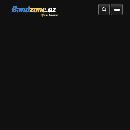
Bandzone.cz
žijeme hudbou