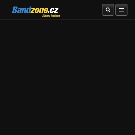
Bandzone.cz
žijeme hudbou