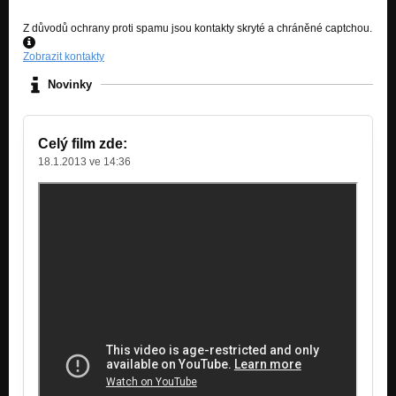
Kostel
Z důvodů ochrany proti spamu jsou kontakty skryté a chráněné captchou.
Nezařazeno
Zobrazit kontakty
Oči starého kostelníka
Nezařazeno
Novinky
Past
Nezařazeno
Celý film zde:
Skála - just for Bazi
18.1.2013 ve 14:36
Nezařazeno