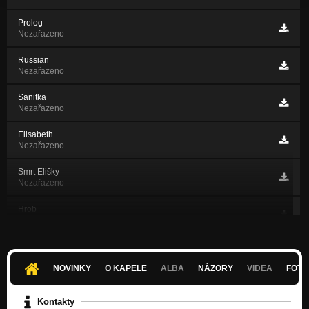
Prolog
Nezařazeno
Russian
Nezařazeno
Sanitka
Nezařazeno
Elisabeth
Nezařazeno
Smrt Elišky
Nezařazeno
Hrob
Nezařazeno
Zasraní komáři
Nezařazeno
NOVINKY
O KAPELE
ALBA
NÁZORY
VIDEA
FOTK
Les
Nezařazeno
Kontakty