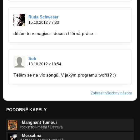
Ruda Schweser
15.10.2012 v 7:33
dělám to v magixu - docela titěrná práce..
Sob
13.10.2012 v 18:54
Těším se na víc songů. V jakým programu tvoříš? :)
Zobrazit všechny názory
PODOBNÉ KAPELY
Malignant Tumour
rock'n'roll-metal
/
Ostrava
Messalina