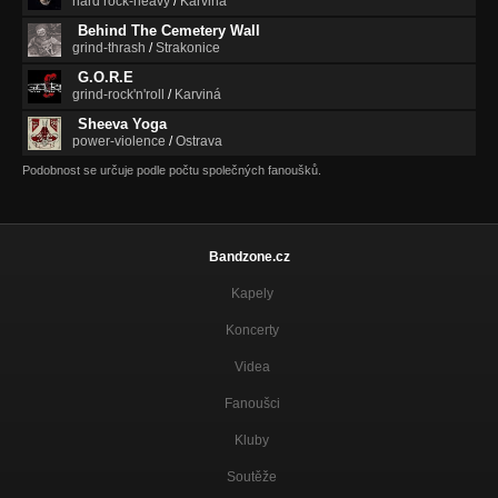
hard rock-heavy
/
Karviná
Behind The Cemetery Wall
grind-thrash
/
Strakonice
G.O.R.E
grind-rock'n'roll
/
Karviná
Sheeva Yoga
power-violence
/
Ostrava
Podobnost se určuje podle počtu společných fanoušků.
Bandzone.cz
Kapely
Koncerty
Videa
Fanoušci
Kluby
Soutěže