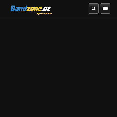
Bandzone.cz
žijeme hudbou