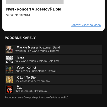
NvN - koncert v Josefově Dole
Vznik: 31.10.2014
Zobrazit všechna videa
PODOBNÉ KAPELY
Mackie Messer Klezmer Band
world music-world music
/
Turnov
Isara
folk-world music
/
Mladá Boleslav
Veselí Koníci
punk-rock
/
Fuck off nad Jizerou
X-Left To Die
rock-crossover
/
Chomutov
Čad
thrash-metal
/
Bratislava
Podobnost se určuje podle počtu společných fanoušků.