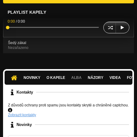
PLAYLIST KAPELY
0:00
/
0:00
Šedý zákal
Nezařazeno
NOVINKY
O KAPELE
ALBA
NÁZORY
VIDEA
FOTK
Kontakty
Z důvodů ochrany proti spamu jsou kontakty skryté a chráněné captchou.
Zobrazit kontakty
Novinky