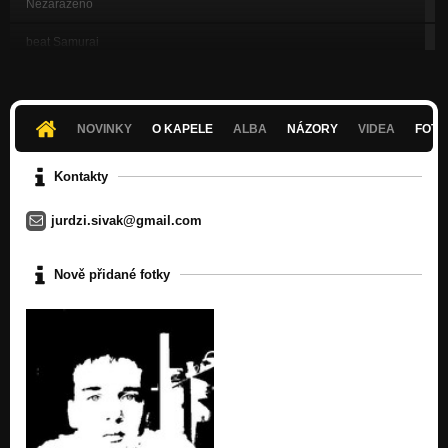
Nezařazeno
beat Samurai
Nezařazeno
beat Walk Through Fire
Nezařazeno
NOVINKY
O KAPELE
ALBA
NÁZORY
VIDEA
FOTK
Before You Go
Nezařazeno
Kontakty
Book of Revelations
jurdzi.sivak@gmail.com
Nezařazeno
Jurdzi Helping Beat Taifun
Nově přidané fotky
Nezařazeno
Personality Disorder
Nezařazeno