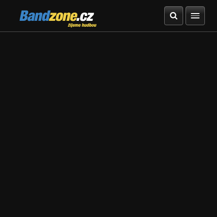
Bandzone.cz
žijeme hudbou