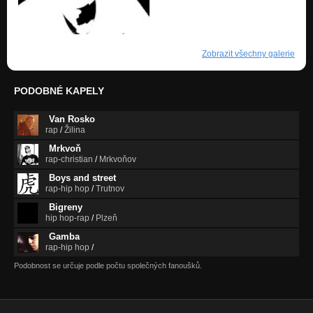
Zobrazit všechny galerie
PODOBNÉ KAPELY
Van Rosko
rap
/
Žilina
Mrkvoň
rap-christian
/
Mrkvoňov
Boys and street
rap-hip hop
/
Trutnov
Bigreny
hip hop-rap
/
Plzeň
Gamba
rap-hip hop
/
Podobnost se určuje podle počtu společných fanoušků.