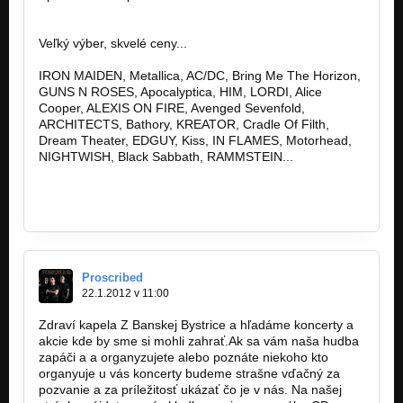
http://www.spikestreetshop.sk/
Veľký výber, skvelé ceny...
IRON MAIDEN, Metallica, AC/DC, Bring Me The Horizon,
GUNS N ROSES, Apocalyptica, HIM, LORDI, Alice
Cooper, ALEXIS ON FIRE, Avenged Sevenfold,
ARCHITECTS, Bathory, KREATOR, Cradle Of Filth,
Dream Theater, EDGUY, Kiss, IN FLAMES, Motorhead,
NIGHTWISH, Black Sabbath, RAMMSTEIN...
http://www.spikestreetshop.sk…
http://www.spikestreetshop.sk…
Proscribed
22.1.2012 v 11:00
Zdraví kapela Z Banskej Bystrice a hľadáme koncerty a
akcie kde by sme si mohli zahrať.Ak sa vám naša hudba
zapáči a a organyzujete alebo poznáte niekoho kto
organyuje u vás koncerty budeme strašne vďačný za
pozvanie a za príležitosť ukázať čo je v nás. Na našej