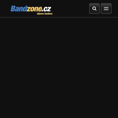
Bandzone.cz
žijeme hudbou