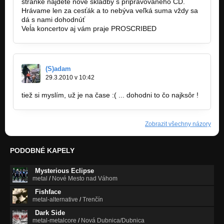
stránke nájdete nové skladby s pripravovaného CD.
Hrávame len za cesťák a to nebýva veľká suma vždy sa
dá s nami dohodnúť
Veĺa koncertov aj vám praje PROSCRIBED
(S)adam
29.3.2010 v 10:42
tiež si myslím, už je na čase :( ... dohodni to čo najksôr !
Zobrazit všechny názory
PODOBNÉ KAPELY
Mysterious Eclipse
metal
/
Nové Mesto nad Váhom
Fishface
metal-alternative
/
Trenčín
Dark Side
metal-metalcore
/
Nová Dubnica/Dubnica