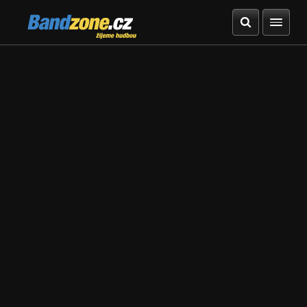
Bandzone.cz
žijeme hudbou