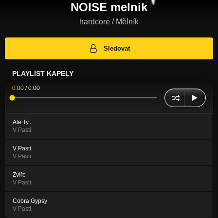
NOISE melnik
hardcore / Mělník
Sledovat
PLAYLIST KAPELY
0:00
/
0:00
Ale Ty...
V Pasti
V Pasti
V Pasti
Zvíře
V Pasti
Cobra Gypsy
V Pasti