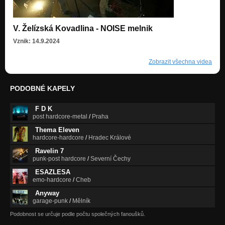
V. Želízská Kovadlina - NOISE melnik
Vznik: 14.9.2024
Zobrazit všechna videa
PODOBNÉ KAPELY
F D K
post hardcore-metal
/
Praha
Thema Eleven
hardcore-hardcore
/
Hradec Králové
Ravelin 7
punk-post hardcore
/
Severní Čechy
ESAZLESA
emo-hardcore
/
Cheb
Anyway
garage-punk
/
Mělník
Podobnost se určuje podle počtu společných fanoušků.