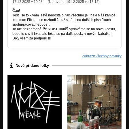
Outro (1999)
17.12.2025 v 19:28
(Upraveno:
19.12.2025 ve 13:15
)
DEMO 1999
Čau!
Jestli se to k vám ještě nedostalo, tak všechno je jinak! Náš kámoš,
frontman Fičmod se rozhodl že už s námi na dalších písničkách
spolupracovat nebude...
To ale neznamená, že NOISE končí, vydáváme se na novou cestu,
bude to chvíli trvat, ale těšte se na další pecky v novým kabátku!
Diky všem za podporu !!!
Zobrazit všechny novinky
Nově přidané fotky