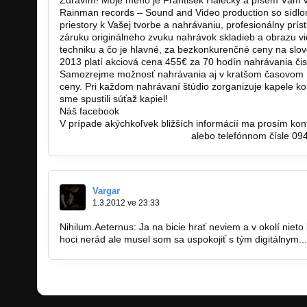
Zdravím! Moje meno je František Halecký a píšem Vám v
Rainman records – Sound and Video production so sídlo
priestory k Vašej tvorbe a nahrávaniu, profesionálny prís
záruku originálneho zvuku nahrávok skladieb a obrazu v
techniku a čo je hlavné, za bezkonkurenčné ceny na slo
2013 platí akciová cena 455€ za 70 hodín nahrávania čis
Samozrejme možnosť nahrávania aj v kratšom časovom 
ceny. Pri každom nahrávaní štúdio zorganizuje kapele ko
sme spustili súťaž kapiel!
Náš facebook
https://www.facebook.com/pages/Rainma
V prípade akýchkoľvek bližších informácií ma prosím kont
rainmanmanager@gmail.com
alebo telefónnom čísle 09
Vargar
1.3.2012 ve 23:33
Nihilum.Aeternus: Ja na bicie hrať neviem a v okolí nieto
hoci nerád ale musel som sa uspokojiť s tým digitálnym...