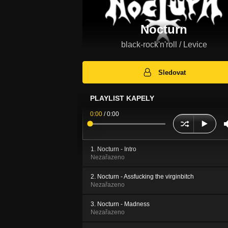
Nocturn
black-rock'n'roll / Levice
Sledovat
PLAYLIST KAPELY
0:00
/
0:00
1. Nocturn - Intro
Nezařazeno
2. Nocturn - Assfucking the virginbitch
Nezařazeno
3. Nocturn - Madness
Nezařazeno