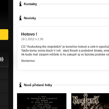
Kontakty
Novinky
Hotovo !
19.1.2012 v 1:30
CD "Assfucking the virginbitch" je konečne hotové a celé k vypočuti
Takže komu vonia black´n´roll, starý thrash a podobné šmaky, sme
Ak bude mať záujem môžete si ho zakupiť aj vo fyzickej podobe c
Nocturnus
Nově přidané fotky