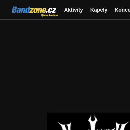
Bandzone.cz
Aktivity
Kapely
Konce
žijeme hudbou