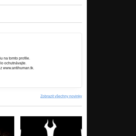
u na tomto profile.
lo ochutnávajte.
ez www.antihuman.tk.
Zobrazit všechny novinky