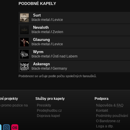
PODOBNÉ KAPELY
Surt
black-metal
/
Levice
Nevaloth
black-metal
/
Zvolen
Glaurung
black-metal
/
Levice
Wyrm
black-metal
/
Ústí nad Labem
Askeregn
black-metal
/
Germany
Podobnost se určuje podle počtu společných fanoušků.
tní projekty
Služby pro kapely
Podpora
p promo pozice na
Presskity
Nápověda &
FAQ
Prodejhudbu.cz
Kontakt
Doprava kapel
Podmínky používání
O Bandzone.cz
Loga a dtp.