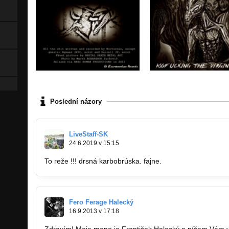
Poslední názory
LiveStaff-SK
24.6.2019 v 15:15
To reže !!! drsná karbobrúska. fajne.
Fero Ferage Halecký
16.9.2013 v 17:18