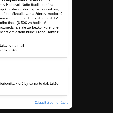
 zastúpení nahrávacieho štúdia
m v Hlohovci. Naše štúdio ponúka
tup k profesionálom aj začiatočníkom,
ideí bez škatuľkovania žánrov, modernú
venskom trhu. Od 1.9. 2013 do 31.12.
tého času (6,50€ za hodinu)!
rozmedzí a stále za bezkonkurenčné
ncert v miestom klube Praha! Taktiež
n…
aktujte na mail
49 875 348
 bubeníka ktorý by sa na to dal, takže
Zobrazit všechny názory