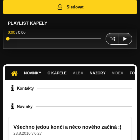
Sledovat
PLAYLIST KAPELY
0:00
/
0:00
NOVINKY
O KAPELE
ALBA
NÁZORY
VIDEA
FOTK
Kontakty
Novinky
Všechno jedou končí a něco nového začíná :)
23.8.2010 v 0:27