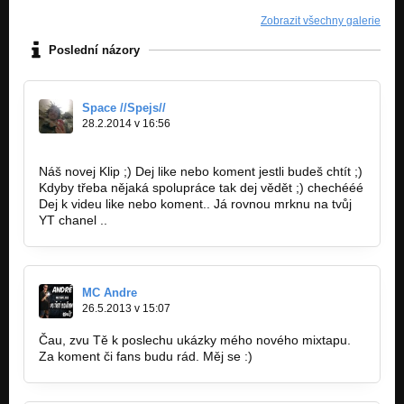
Zobrazit všechny galerie
Poslední názory
Space //Spejs//
28.2.2014 v 16:56
http://www.youtube.com/watch?v…
Náš novej Klip ;) Dej like nebo koment jestli budeš chtít ;)
Kdyby třeba nějaká spolupráce tak dej vědět ;) chechééé
Dej k videu like nebo koment.. Já rovnou mrknu na tvůj
YT chanel ..
MC Andre
26.5.2013 v 15:07
Čau, zvu Tě k poslechu ukázky mého nového mixtapu.
Za koment či fans budu rád. Měj se :)