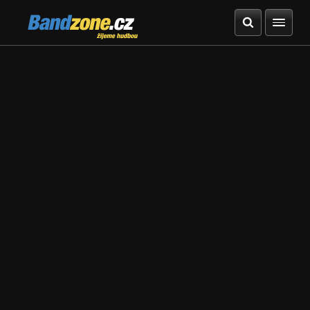
Bandzone.cz
žijeme hudbou