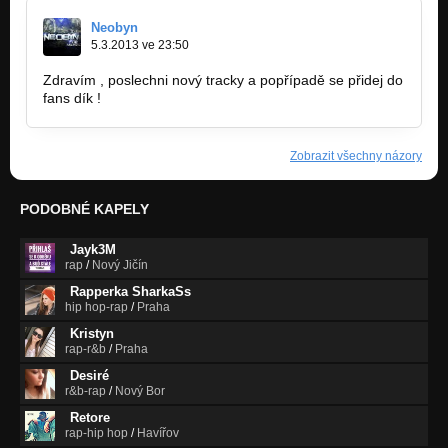
Neobyn
5.3.2013 ve 23:50
Zdravím , poslechni nový tracky a popřípadě se přidej do
fans dík !
Zobrazit všechny názory
PODOBNÉ KAPELY
Jayk3M
rap
/
Nový Jičín
Rapperka SharkaSs
hip hop-rap
/
Praha
Kristyn
rap-r&b
/
Praha
Desiré
r&b-rap
/
Nový Bor
Retore
rap-hip hop
/
Havířov