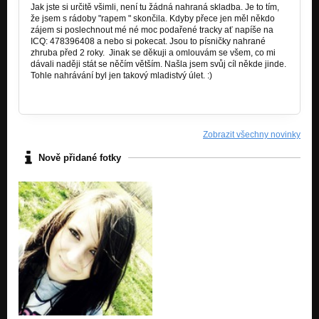
Jak jste si určitě všimli, není tu žádná nahraná skladba. Je to tím,
že jsem s rádoby "rapem " skončila. Kdyby přece jen měl někdo
zájem si poslechnout mé né moc podařené tracky ať napíše na
ICQ: 478396408 a nebo si pokecat. Jsou to písničky nahrané
zhruba před 2 roky. Jinak se děkuji a omlouvám se všem, co mi
dávali naději stát se něčím větším. Našla jsem svůj cíl někde jinde.
Tohle nahrávání byl jen takový mladistvý úlet. :)
Zobrazit všechny novinky
Nově přidané fotky