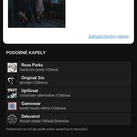
Zobrazit všechny galerie
PODOBNÉ KAPELY
Rosa Parks
hardcore-punk
/
Orlová
Original Sin
grunge
/
Ostrava
Up!Great
crossover-alternative
/
Ostrava
Gamosvar
world music-ethno
/
Ostrava
Debustrol
thrash-metal
/
Mladá Boleslav
Podobnost se určuje podle počtu společných fanoušků.