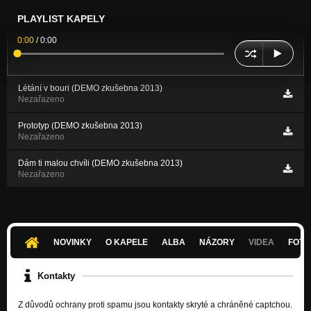
PLAYLIST KAPELY
0:00
/
0:00
Létání v bouri (DEMO zkušebna 2013)
Nezařazeno
Prototyp (DEMO zkušebna 2013)
Nezařazeno
Dám ti malou chvíli (DEMO zkušebna 2013)
Nezařazeno
NOVINKY
O KAPELE
ALBA
NÁZORY
VIDEA
FOTK
Kontakty
Z důvodů ochrany proti spamu jsou kontakty skryté a chráněné captchou.