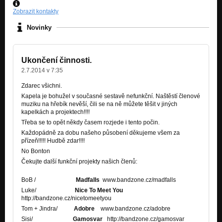
Zobrazit kontakty
Novinky
Ukončení činnosti.
2.7.2014 v 7:35
Zdarec všichni.
Kapela je bohužel v současné sestavě nefunkční. Naštěstí členové
muziku na hřebík nevěší, čili se na ně můžete těšit v jiných
kapelkách a projektech!!!!
Třeba se to opět někdy časem rozjede i tento počin.
Každopádně za dobu našeho působení děkujeme všem za
přízeň!!!!! Hudbě zdar!!!!
No Bonton
Čekujte další funkční projekty našich členů:
BoB /
Madfalls
www.bandzone.cz/madfalls
Luke/
Nice To Meet You
http://bandzone.cz/nicetomeetyou
Tom + Jindra/
Adobre
www.bandzone.cz/adobre
Sisi/
Gamosvar
http://bandzone.cz/gamosvar