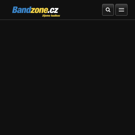
Bandzone.cz
žijeme hudbou